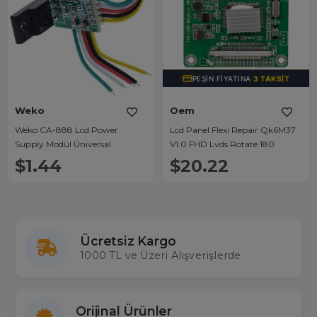
PEŞIN FIYATINA
3 TAKSIT
Weko
Oem
Weko CA-888 Lcd Power
Lcd Panel Flexi Repair Qk6M37
Supply Modül Üniversal
V1.0 FHD Lvds Rotate 180
$1.44
$20.22
Ücretsiz Kargo
1000 TL ve Üzeri Alışverişlerde
Orijinal Ürünler