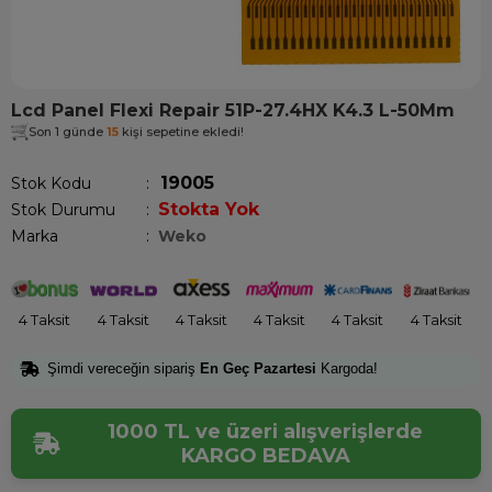
Lcd Panel Flexi Repair 51P-27.4HX K4.3 L-50Mm
Son 1 günde
15
kişi sepetine ekledi!
19005
Stok Kodu
Stokta Yok
Stok Durumu
:
Marka
:
Weko
4 Taksit
4 Taksit
4 Taksit
4 Taksit
4 Taksit
4 Taksit
Şimdi vereceğin sipariş
En Geç Pazartesi
Kargoda!
1000 TL ve üzeri alışverişlerde
KARGO BEDAVA