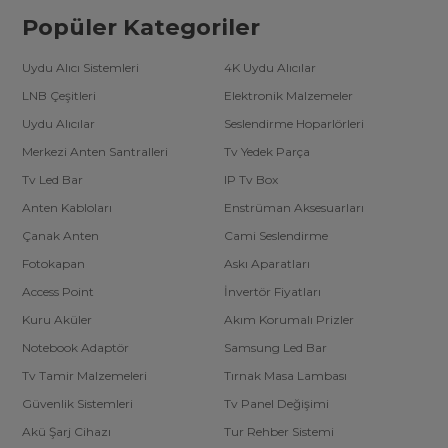
Popüler Kategoriler
Uydu Alıcı Sistemleri
4K Uydu Alıcılar
LNB Çeşitleri
Elektronik Malzemeler
Uydu Alıcılar
Seslendirme Hoparlörleri
Merkezi Anten Santralleri
Tv Yedek Parça
Tv Led Bar
IP Tv Box
Anten Kabloları
Enstrüman Aksesuarları
Çanak Anten
Cami Seslendirme
Fotokapan
Askı Aparatları
Access Point
İnvertör Fiyatları
Kuru Aküler
Akım Korumalı Prizler
Notebook Adaptör
Samsung Led Bar
Tv Tamir Malzemeleri
Tırnak Masa Lambası
Güvenlik Sistemleri
Tv Panel Değişimi
Akü Şarj Cihazı
Tur Rehber Sistemi