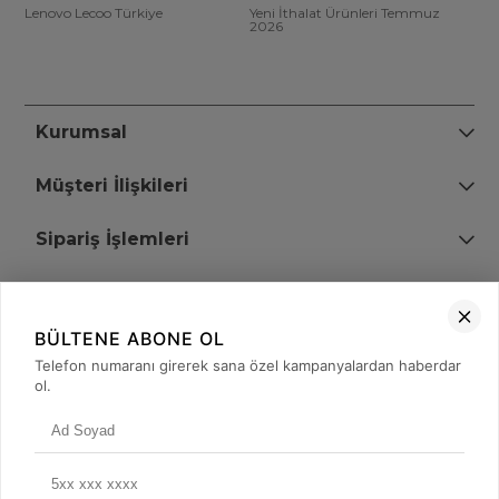
Lenovo Lecoo Türkiye
Yeni İthalat Ürünleri Temmuz
2026
Kurumsal
Müşteri İlişkileri
Sipariş İşlemleri
Bize Ulaşın
BÜLTENE ABONE OL
+90 (850) 473 08 08
Telefon numaranı girerek sana özel kampanyalardan haberdar
ol.
Tevfik Bey Mah. Dr. Ali Demir Cd. No:51 Kat:2 Kobi İş Merkezi
Küçükçekmece / İstanbul