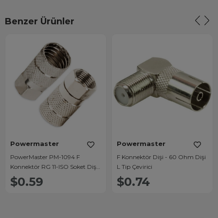
Benzer Ürünler
Powermaster
Powermaster
PowerMaster PM-1094 F
F Konnektör Dişi - 60 Ohm Dişi
Konnektör RG 11-ISO Soket Dişi
L Tip Çevirici
(1 Adet)
$0.59
$0.74