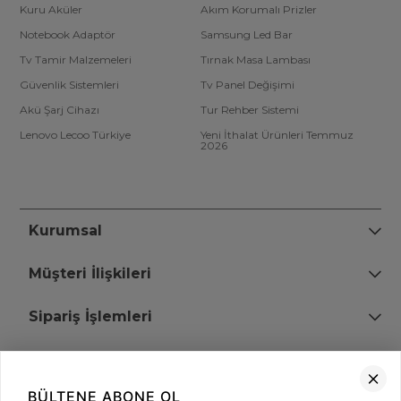
Kuru Aküler
Akım Korumalı Prizler
Notebook Adaptör
Samsung Led Bar
Tv Tamir Malzemeleri
Tırnak Masa Lambası
Güvenlik Sistemleri
Tv Panel Değişimi
Akü Şarj Cihazı
Tur Rehber Sistemi
Lenovo Lecoo Türkiye
Yeni İthalat Ürünleri Temmuz
2026
Kurumsal
Müşteri İlişkileri
Sipariş İşlemleri
Bize Ulaşın
BÜLTENE ABONE OL
+90 (850) 473 08 08