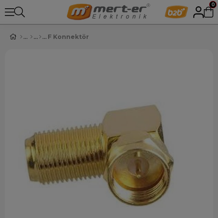
0
F Konnektör