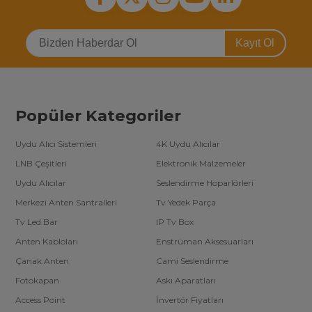
Kayıt Ol
Popüler Kategoriler
Uydu Alıcı Sistemleri
4K Uydu Alıcılar
LNB Çeşitleri
Elektronik Malzemeler
Uydu Alıcılar
Seslendirme Hoparlörleri
Merkezi Anten Santralleri
Tv Yedek Parça
Tv Led Bar
IP Tv Box
Anten Kabloları
Enstrüman Aksesuarları
Çanak Anten
Cami Seslendirme
Fotokapan
Askı Aparatları
Access Point
İnvertör Fiyatları