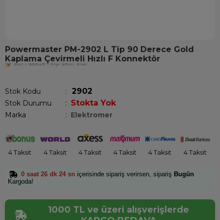
Powermaster PM-2902 L Tip 90 Derece Gold
Kaplama Çevirmeli Hızlı F Konnektör
Son 1 saatte
1
kişi satın aldı!
2902
Stok Kodu
Stokta Yok
Stok Durumu
:
Marka
:
Elektromer
4 Taksit
4 Taksit
4 Taksit
4 Taksit
4 Taksit
4 Taksit
0 saat 26 dk 24 sn
içerisinde sipariş verirsen, sipariş
Bugün
Kargoda!
1000 TL ve üzeri alışverişlerde