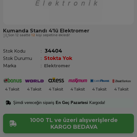
Kumanda Standı 4'lü Elektromer
Son 12 saatte
12
kişi sepetine ekledi!
34404
Stok Kodu
Stokta Yok
Stok Durumu
:
Marka
:
Elektromer
4 Taksit
4 Taksit
4 Taksit
4 Taksit
4 Taksit
4 Taksit
Şimdi vereceğin sipariş
En Geç Pazartesi
Kargoda!
1000 TL ve üzeri alışverişlerde
KARGO BEDAVA