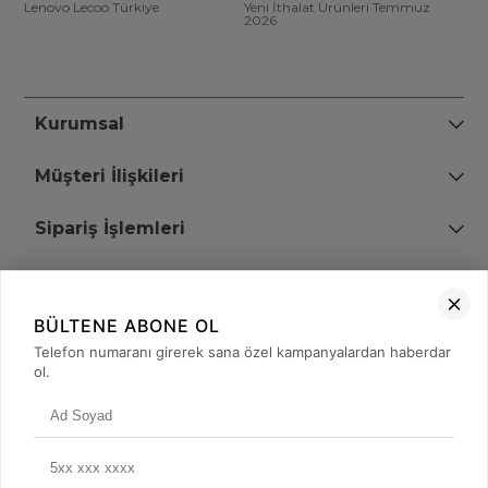
Lenovo Lecoo Türkiye
Yeni İthalat Ürünleri Temmuz
2026
Kurumsal
Müşteri İlişkileri
Sipariş İşlemleri
Bize Ulaşın
BÜLTENE ABONE OL
+90 (850) 473 08 08
Telefon numaranı girerek sana özel kampanyalardan haberdar
ol.
Tevfik Bey Mah. Dr. Ali Demir Cd. No:51 Kat:2 Kobi İş Merkezi
Küçükçekmece / İstanbul