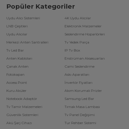
Popüler Kategoriler
Uydu Alıcı Sistemleri
4K Uydu Alıcılar
LNB Çeşitleri
Elektronik Malzemeler
Uydu Alıcılar
Seslendirme Hoparlörleri
Merkezi Anten Santralleri
Tv Yedek Parça
Tv Led Bar
IP Tv Box
Anten Kabloları
Enstrüman Aksesuarları
Çanak Anten
Cami Seslendirme
Fotokapan
Askı Aparatları
Access Point
İnvertör Fiyatları
Kuru Aküler
Akım Korumalı Prizler
Notebook Adaptör
Samsung Led Bar
Tv Tamir Malzemeleri
Tırnak Masa Lambası
Güvenlik Sistemleri
Tv Panel Değişimi
Akü Şarj Cihazı
Tur Rehber Sistemi