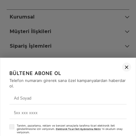
Kurumsal
Müşteri İlişkileri
Sipariş İşlemleri
Bize Ulaşın
BÜLTENE ABONE OL
+90 (850) 473 08 08
Telefon numaranı girerek sana özel kampanyalardan haberdar
ol.
Tevfik Bey Mah. Dr. Ali Demir Cd. No:51 Kat:2 Kobi İş Merkezi
Küçükçekmece / İstanbul
Tanıtım, pazarlama, reklam ve benzeri amaçlarla tarafıma ticari elektronik ileti
gönderilmesine izin veriyorum.
'ni okudum onay
Elektronik Ticari İleti Aydınlatma Metni
veriyorum.