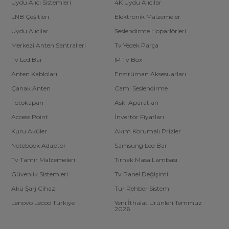
Uydu Alıcı Sistemleri
4K Uydu Alıcılar
LNB Çeşitleri
Elektronik Malzemeler
Uydu Alıcılar
Seslendirme Hoparlörleri
Merkezi Anten Santralleri
Tv Yedek Parça
Tv Led Bar
IP Tv Box
Anten Kabloları
Enstrüman Aksesuarları
Çanak Anten
Cami Seslendirme
Fotokapan
Askı Aparatları
Access Point
İnvertör Fiyatları
Kuru Aküler
Akım Korumalı Prizler
Notebook Adaptör
Samsung Led Bar
Tv Tamir Malzemeleri
Tırnak Masa Lambası
Güvenlik Sistemleri
Tv Panel Değişimi
Akü Şarj Cihazı
Tur Rehber Sistemi
Lenovo Lecoo Türkiye
Yeni İthalat Ürünleri Temmuz
2026