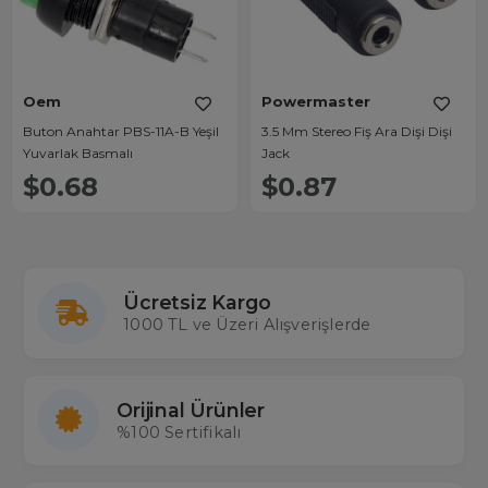
Oem
Powermaster
Buton Anahtar PBS-11A-B Yeşil
3.5 Mm Stereo Fiş Ara Dişi Dişi
Yuvarlak Basmalı
Jack
$0.68
$0.87
Ücretsiz Kargo
1000 TL ve Üzeri Alışverişlerde
Orijinal Ürünler
%100 Sertifikalı