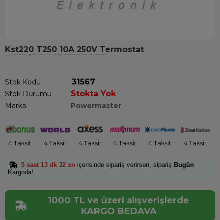
Kst220 T250 10A 250V Termostat
Son 1 günde
6
kişi sepetine ekledi!
31567
Stok Kodu
Stokta Yok
Stok Durumu
:
Marka
:
Powermaster
4 Taksit
4 Taksit
4 Taksit
4 Taksit
4 Taksit
4 Taksit
5 saat 13 dk 32 sn
içerisinde sipariş verirsen, sipariş
Bugün
Kargoda!
1000 TL ve üzeri alışverişlerde
KARGO BEDAVA