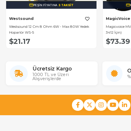
PEŞIN FIYATINA
3 TAKSIT
Westsound
MagicVoice
Westsound 12 Cm 8 Ohm 6W - Max 80W Yedek
Magicvoice MV-
Hoparlör WS-5
3412 İçin)
$21.17
$73.39
Ücretsiz Kargo
O
1000 TL ve Üzeri
%
Alışverişlerde