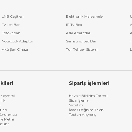
LNB Çeşitleri
Elektronik Malzemeler
U
Tv Led Bar
IP Tv Box
A
Fotokapan
Askı Aparatları
A
Notebook Adaptör
Samsung Led Bar
T
Akü Şarj Cihazı
Tur Rehber Sistemi
L
kileri
Sipariş İşlemleri
özleşmesi
Havale Bildirim Formu
nlik
Siparişlerim
i
Sepetim
tları
İade / Değişim Talebi
n Korunması
Toptan Alışveriş
me Metni
ücüler