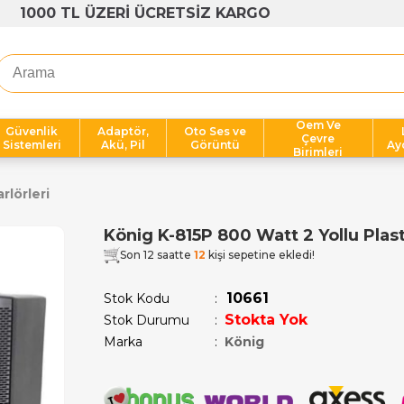
1000 TL ÜZERİ ÜCRETSİZ KARGO
Oem Ve
Güvenlik
Adaptör,
Oto Ses ve
Çevre
Sistemleri
Akü, Pil
Görüntü
Ay
Birimleri
lörleri
König K-815P 800 Watt 2 Yollu Plast
Son 12 saatte
12
kişi sepetine ekledi!
10661
Stok Kodu
Stokta Yok
Stok Durumu
:
Marka
:
König