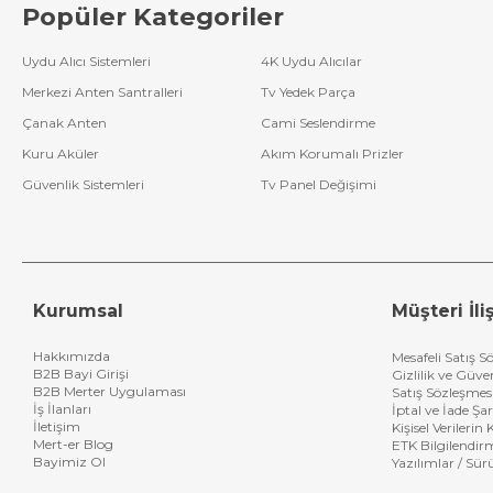
Popüler Kategoriler
Uydu Alıcı Sistemleri
4K Uydu Alıcılar
Merkezi Anten Santralleri
Tv Yedek Parça
Çanak Anten
Cami Seslendirme
Kuru Aküler
Akım Korumalı Prizler
Güvenlik Sistemleri
Tv Panel Değişimi
Kurumsal
Müşteri İliş
Hakkımızda
Mesafeli Satış S
B2B Bayi Girişi
Gizlilik ve Güve
B2B Merter Uygulaması
Satış Sözleşmes
İş İlanları
İptal ve İade Şar
İletişim
Kişisel Verileri
Mert-er Blog
ETK Bilgilendir
Bayimiz Ol
Yazılımlar / Sür