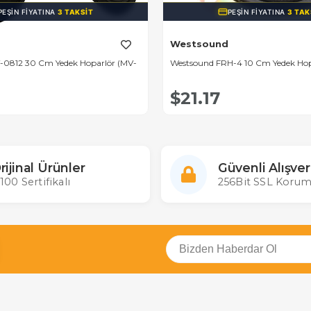
PEŞIN FIYATINA
3 TAKSIT
PEŞIN FIYATINA
3 TAK
Westsound
0812 30 Cm Yedek Hoparlör (MV-
Westsound FRH-4 10 Cm Yedek Hop
$21.17
rijinal Ürünler
Güvenli Alışver
100 Sertifikalı
256Bit SSL Korum