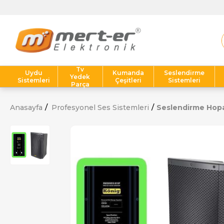
Tv
Uydu
Kumanda
Seslendirme
Yedek
Sistemleri
Çeşitleri
Sistemleri
Parça
Anasayfa
Profesyonel Ses Sistemleri
Seslendirme Hopar