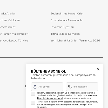
ydu Alıcılar
Seslendirme Hoparlörleri
nten Kabloları
Enstrüman Aksesuarları
ccess Point
İnvertör Fiyatları
v Tamir Malzemeleri
Tırnak Masa Lambası
enovo Lecoo Türkiye
Yeni İthalat Ürünleri Temmuz 2026
Bize Ulaşın
BÜLTENE ABONE OL
+90 (850) 473 08 08
Telefon numaranı girerek sana özel kampanyalardan
haberdar ol.
Tevfik Bey Mah. Dr. Ali Demir Cd. No:51 Kat:2 Kobi İş
Merkezi
Küçükçekmece / İstanbul
Tanıtım, pazarlama, reklam ve benzeri amaçlarla tarafıma
ticari elektronik ileti gönderilmesine izin veriyorum.
Elektronik
'ni okudum onay veriyorum.
Ticari İleti Aydınlatma Metni
Paylaştığım bilgilerin
KVKK kapsamında tarafınızca korunmasını,
kabul
sms ve WhatsApp üzerinden bilgilendirmeleri almayı
ediyorum.