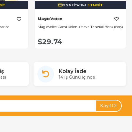
SIT
PEŞIN FIYATINA
3 TAKSIT
MagicVoice
arlör
MagicVoice Cami Kolonu Hava Tanzikli Boru (Boş)
$29.74
iş
Kolay İade
ası
14 İş Günü İçinde
Kayıt Ol