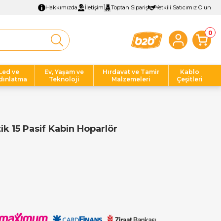
Hakkımızda
İletişim
Toptan Sipariş
Yetkili Satıcımız Olun
0
Led ve
Ev, Yaşam ve
Hırdavat ve Tamir
Kablo
dınlatma
Teknoloji
Malzemeleri
Çeşitleri
ik 15 Pasif Kabin Hoparlör