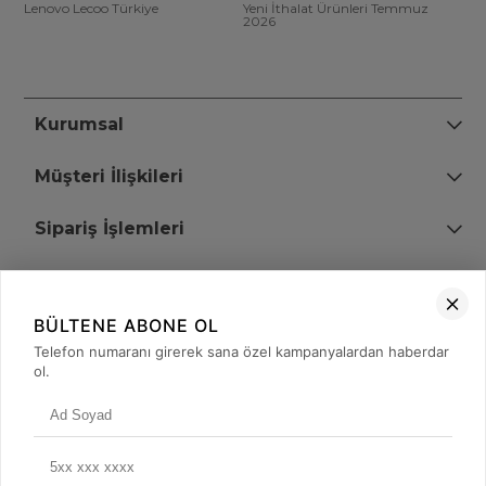
Lenovo Lecoo Türkiye
Yeni İthalat Ürünleri Temmuz
2026
Kurumsal
Müşteri İlişkileri
Sipariş İşlemleri
Bize Ulaşın
BÜLTENE ABONE OL
+90 (850) 473 08 08
Telefon numaranı girerek sana özel kampanyalardan haberdar
ol.
Tevfik Bey Mah. Dr. Ali Demir Cd. No:51 Kat:2 Kobi İş Merkezi
Küçükçekmece / İstanbul