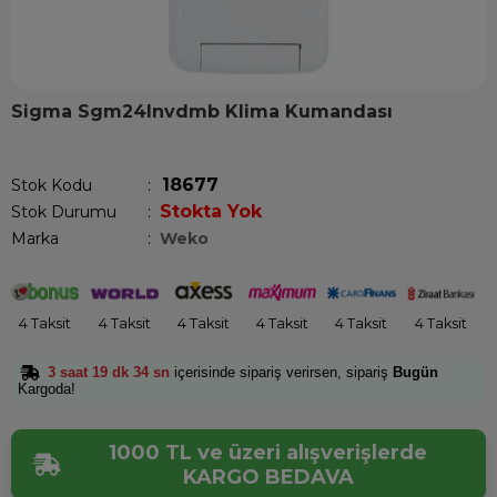
Sigma Sgm24Invdmb Klima Kumandası
Son 12 saatte
12
kişi sepetine ekledi!
18677
Stok Kodu
Stokta Yok
Stok Durumu
:
Marka
:
Weko
4 Taksit
4 Taksit
4 Taksit
4 Taksit
4 Taksit
4 Taksit
3 saat 19 dk 33 sn
içerisinde sipariş verirsen, sipariş
Bugün
Kargoda!
1000 TL ve üzeri alışverişlerde
KARGO BEDAVA