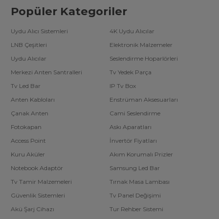
Popüler Kategoriler
Uydu Alıcı Sistemleri
4K Uydu Alıcılar
LNB Çeşitleri
Elektronik Malzemeler
Uydu Alıcılar
Seslendirme Hoparlörleri
Merkezi Anten Santralleri
Tv Yedek Parça
Tv Led Bar
IP Tv Box
Anten Kabloları
Enstrüman Aksesuarları
Çanak Anten
Cami Seslendirme
Fotokapan
Askı Aparatları
Access Point
İnvertör Fiyatları
Kuru Aküler
Akım Korumalı Prizler
Notebook Adaptör
Samsung Led Bar
Tv Tamir Malzemeleri
Tırnak Masa Lambası
Güvenlik Sistemleri
Tv Panel Değişimi
Akü Şarj Cihazı
Tur Rehber Sistemi