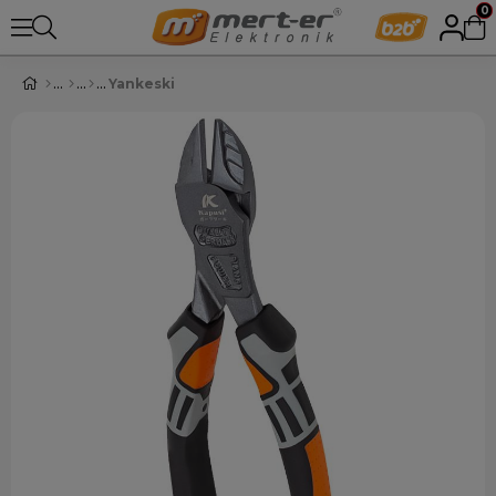
0
Yankeski