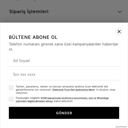
Sipariş İşlemleri
Bize Ulaşın
BÜLTENE ABONE OL
+90 (850) 473 08 08
Telefon numaranı girerek sana özel kampanyalardan haberdar
ol.
Tevfik Bey Mah. Dr. Ali Demir Cd. No:51 Kat:2 Kobi İş Merkezi
Küçükçekmece / İstanbul
Tanıtım, pazarlama, reklam ve benzeri amaçlarla tarafıma ticari elektronik ileti
gönderilmesine izin veriyorum.
'ni okudum onay
Elektronik Ticari İleti Aydınlatma Metni
veriyorum.
Paylaştığım bilgilerin
KVKK kapsamında tarafınızca korunmasını, sms ve WhatsApp
kabul ediyorum.
üzerinden bilgilendirmeleri almayı
© 2008 - 2026
merterelektronik.com
Whatsapp
- Tüm Hakları Saklıdır. Kredi kartı bilgileriniz 256bit SSL sertifikası ile
GÖNDER
korunmaktadır.