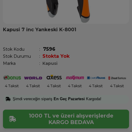
Kapusi 7 inc Yankeski K-8001
Son 1 saatte
1
kişi satın aldı!
7596
Stok Kodu
Stokta Yok
Stok Durumu
:
Marka
:
Kapusi
4 Taksit
4 Taksit
4 Taksit
4 Taksit
4 Taksit
4 Taksit
Şimdi vereceğin sipariş
En Geç Pazartesi
Kargoda!
1000 TL ve üzeri alışverişlerde
KARGO BEDAVA