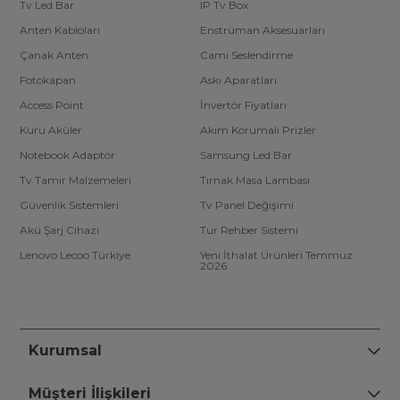
Tv Led Bar
IP Tv Box
Anten Kabloları
Enstrüman Aksesuarları
Çanak Anten
Cami Seslendirme
Fotokapan
Askı Aparatları
Access Point
İnvertör Fiyatları
Kuru Aküler
Akım Korumalı Prizler
Notebook Adaptör
Samsung Led Bar
Tv Tamir Malzemeleri
Tırnak Masa Lambası
Güvenlik Sistemleri
Tv Panel Değişimi
Akü Şarj Cihazı
Tur Rehber Sistemi
Lenovo Lecoo Türkiye
Yeni İthalat Ürünleri Temmuz
2026
Kurumsal
Müşteri İlişkileri