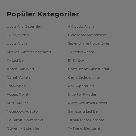
Popüler Kategoriler
Uydu Alıcı Sistemleri
4K Uydu Alıcılar
LNB Çeşitleri
Elektronik Malzemeler
Uydu Alıcılar
Seslendirme Hoparlörleri
Merkezi Anten Santralleri
Tv Yedek Parça
Tv Led Bar
IP Tv Box
Anten Kabloları
Enstrüman Aksesuarları
Çanak Anten
Cami Seslendirme
Fotokapan
Askı Aparatları
Access Point
İnvertör Fiyatları
Kuru Aküler
Akım Korumalı Prizler
Notebook Adaptör
Samsung Led Bar
Tv Tamir Malzemeleri
Tırnak Masa Lambası
Güvenlik Sistemleri
Tv Panel Değişimi