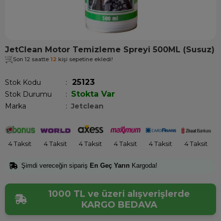
JetClean Motor Temizleme Spreyi 500ML (Susuz)
Son 12 saatte
12
kişi sepetine ekledi!
25123
Stok Kodu
Stokta Var
Stok Durumu
:
Marka
:
Jetclean
4 Taksit
4 Taksit
4 Taksit
4 Taksit
4 Taksit
4 Taksit
Şimdi vereceğin sipariş
En Geç Yarın
Kargoda!
1000 TL ve üzeri alışverişlerde
KARGO BEDAVA