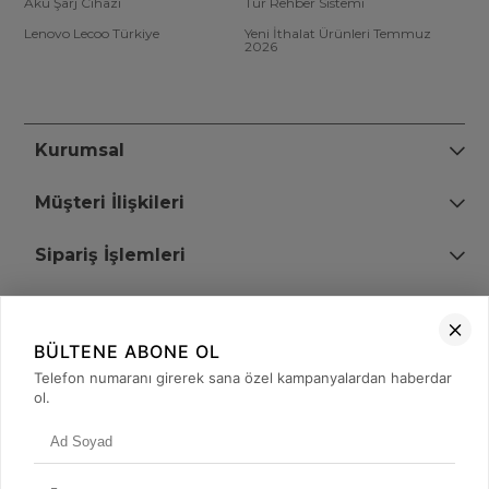
Akü Şarj Cihazı
Tur Rehber Sistemi
Lenovo Lecoo Türkiye
Yeni İthalat Ürünleri Temmuz
2026
Kurumsal
Müşteri İlişkileri
Sipariş İşlemleri
Bize Ulaşın
BÜLTENE ABONE OL
+90 (850) 473 08 08
Telefon numaranı girerek sana özel kampanyalardan haberdar
ol.
Tevfik Bey Mah. Dr. Ali Demir Cd. No:51 Kat:2 Kobi İş Merkezi
Küçükçekmece / İstanbul