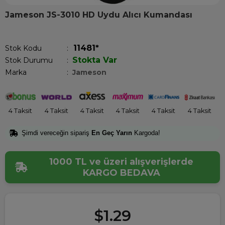
Jameson JS-3010 HD Uydu Alıcı Kumandası
Son 1 saatte
1
kişi satın aldı!
11481*
Stok Kodu
Stokta Var
Stok Durumu
:
Marka
:
Jameson
4 Taksit
4 Taksit
4 Taksit
4 Taksit
4 Taksit
4 Taksit
Şimdi vereceğin sipariş
En Geç Yarın
Kargoda!
1000 TL ve üzeri alışverişlerde
KARGO BEDAVA
$1.29