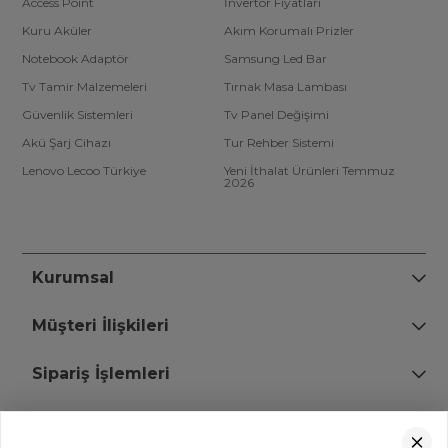
Access Point
İnvertör Fiyatları
Kuru Aküler
Akım Korumalı Prizler
Notebook Adaptör
Samsung Led Bar
Tv Tamir Malzemeleri
Tırnak Masa Lambası
Güvenlik Sistemleri
Tv Panel Değişimi
Akü Şarj Cihazı
Tur Rehber Sistemi
Lenovo Lecoo Türkiye
Yeni İthalat Ürünleri Temmuz
2026
Kurumsal
Müşteri İlişkileri
Sipariş İşlemleri
Bize Ulaşın