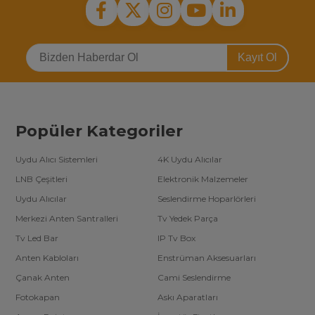
Kayıt Ol
Popüler Kategoriler
Uydu Alıcı Sistemleri
4K Uydu Alıcılar
LNB Çeşitleri
Elektronik Malzemeler
Uydu Alıcılar
Seslendirme Hoparlörleri
Merkezi Anten Santralleri
Tv Yedek Parça
Tv Led Bar
IP Tv Box
Anten Kabloları
Enstrüman Aksesuarları
Çanak Anten
Cami Seslendirme
Fotokapan
Askı Aparatları