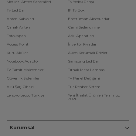
Merkezi Anten Santralleri
Tv Yedek Parça
Tv Led Bar
IP Tv Box
Anten Kabloları
Enstrüman Aksesuarları
Çanak Anten
Cami Seslendirme
Fotokapan
Askı Aparatları
Access Point
İnvertör Fiyatları
Kuru Aküler
Akım Korumalı Prizler
Notebook Adaptör
Samsung Led Bar
Tv Tamir Malzemeleri
Tırnak Masa Lambası
Güvenlik Sistemleri
Tv Panel Değişimi
Akü Şarj Cihazı
Tur Rehber Sistemi
Lenovo Lecoo Türkiye
Yeni İthalat Ürünleri Temmuz
2026
Kurumsal