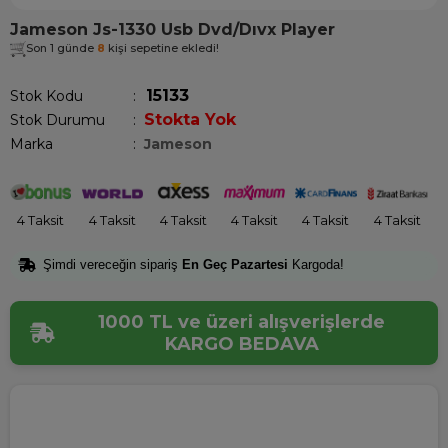
Jameson Js-1330 Usb Dvd/Dıvx Player
Son 1 günde
8
kişi sepetine ekledi!
15133
Stok Kodu
Stokta Yok
Stok Durumu
:
Marka
:
Jameson
4 Taksit
4 Taksit
4 Taksit
4 Taksit
4 Taksit
4 Taksit
Şimdi vereceğin sipariş
En Geç Pazartesi
Kargoda!
1000 TL ve üzeri alışverişlerde
KARGO BEDAVA