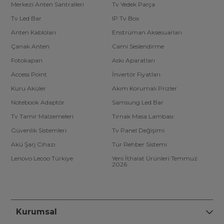
Merkezi Anten Santralleri
Tv Yedek Parça
Tv Led Bar
IP Tv Box
Anten Kabloları
Enstrüman Aksesuarları
Çanak Anten
Cami Seslendirme
Fotokapan
Askı Aparatları
Access Point
İnvertör Fiyatları
Kuru Aküler
Akım Korumalı Prizler
Notebook Adaptör
Samsung Led Bar
Tv Tamir Malzemeleri
Tırnak Masa Lambası
Güvenlik Sistemleri
Tv Panel Değişimi
Akü Şarj Cihazı
Tur Rehber Sistemi
Lenovo Lecoo Türkiye
Yeni İthalat Ürünleri Temmuz
2026
Kurumsal