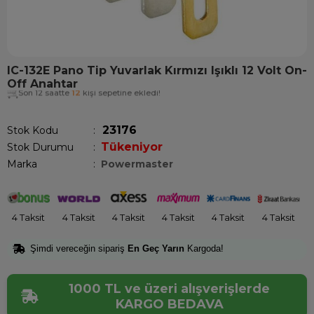
IC-132E Pano Tip Yuvarlak Kırmızı Işıklı 12 Volt On-
Off Anahtar
Son 12 saatte
12
kişi sepetine ekledi!
23176
Stok Kodu
Tükeniyor
Stok Durumu
:
Marka
:
Powermaster
4 Taksit
4 Taksit
4 Taksit
4 Taksit
4 Taksit
4 Taksit
Şimdi vereceğin sipariş
En Geç Yarın
Kargoda!
1000 TL ve üzeri alışverişlerde
KARGO BEDAVA