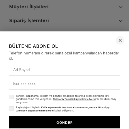
Müşteri İlişkileri
Sipariş İşlemleri
Bize Ulaşın
BÜLTENE ABONE OL
+90 (850) 473 08 08
Telefon numaranı girerek sana özel kampanyalardan haberdar
ol.
Tevfik Bey Mah. Dr. Ali Demir Cd. No:51 Kat:2 Kobi İş Merkezi
Küçükçekmece / İstanbul
Tanıtım, pazarlama, reklam ve benzeri amaçlarla tarafıma ticari elektronik ileti
gönderilmesine izin veriyorum.
'ni okudum onay
Elektronik Ticari İleti Aydınlatma Metni
veriyorum.
Paylaştığım bilgilerin
KVKK kapsamında tarafınızca korunmasını, sms ve WhatsApp
kabul ediyorum.
üzerinden bilgilendirmeleri almayı
© 2008 - 2026
merterelektronik.com
Whatsapp
- Tüm Hakları Saklıdır. Kredi kartı bilgileriniz 256bit SSL sertifikası ile
GÖNDER
korunmaktadır.