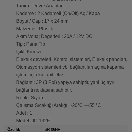
Tanım : Devre Anahtarı
Kademe : 2 Kadameli (On/Off) Aç / Kapa
Boyut / Çap : 17 x 24 mm
Malzeme : Plastik
Akım Voltaj Değerleri : 20A / 12V DC
Tip : Pana Tip
Işıklı Kırmızı
Elektrik devreleri, Kontrol sistemleri, Elektrik panoları,
Otomasyon sistemleri vb. bağlantıları açma kapama
işlemi için kullanılır./li>
Bağlantı: 3P (3 Pol) yapıya sahiptir, yani üç ayrı
bağlantı noktasına sahiptir.
Renk : Siyah
Çalışma Sıcaklığı Aralığı : -20°C ~+55 °C
Adet : 1
Model : IC-132E
Özellik
SR-06NR