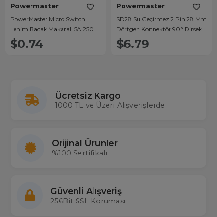
Powermaster
Powermaster
PowerMaster Micro Switch
SD28 Su Geçirmez 2 Pin 28 Mm
Lehim Bacak Makaralı 5A 250
Dörtgen Konnektör 90° Dirsek
Vac IC-168
$0.74
$6.79
Ücretsiz Kargo
1000 TL ve Üzeri Alışverişlerde
Orijinal Ürünler
%100 Sertifikalı
Güvenli Alışveriş
256Bit SSL Koruması