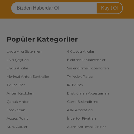
Kayıt Ol
Popüler Kategoriler
Uydu Alıcı Sistemleri
4K Uydu Alıcılar
LNB Çeşitleri
Elektronik Malzemeler
Uydu Alıcılar
Seslendirme Hoparlörleri
Merkezi Anten Santralleri
Tv Yedek Parça
Tv Led Bar
IP Tv Box
Anten Kabloları
Enstrüman Aksesuarları
Çanak Anten
Cami Seslendirme
Fotokapan
Askı Aparatları
Access Point
İnvertör Fiyatları
Kuru Aküler
Akım Korumalı Prizler