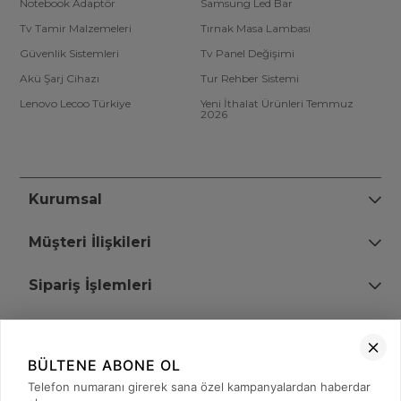
Notebook Adaptör
Samsung Led Bar
Tv Tamir Malzemeleri
Tırnak Masa Lambası
Güvenlik Sistemleri
Tv Panel Değişimi
Akü Şarj Cihazı
Tur Rehber Sistemi
Lenovo Lecoo Türkiye
Yeni İthalat Ürünleri Temmuz
2026
Kurumsal
Müşteri İlişkileri
Sipariş İşlemleri
Bize Ulaşın
BÜLTENE ABONE OL
+90 (850) 473 08 08
Telefon numaranı girerek sana özel kampanyalardan haberdar