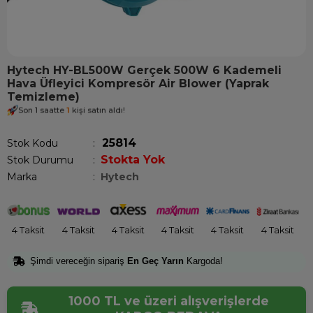
Hytech HY-BL500W Gerçek 500W 6 Kademeli
Hava Üfleyici Kompresör Air Blower (Yaprak
Temizleme)
Son 1 saatte
1
kişi satın aldı!
25814
Stok Kodu
Stokta Yok
Stok Durumu
:
Marka
:
Hytech
4 Taksit
4 Taksit
4 Taksit
4 Taksit
4 Taksit
4 Taksit
Şimdi vereceğin sipariş
En Geç Yarın
Kargoda!
1000 TL ve üzeri alışverişlerde