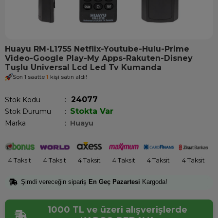
Huayu RM-L1755 Netflix-Youtube-Hulu-Prime
Video-Google Play-My Apps-Rakuten-Disney
Tuşlu Universal Lcd Led Tv Kumanda
Son 1 saatte
1
kişi satın aldı!
24077
Stok Kodu
Stokta Var
Stok Durumu
:
Marka
:
Huayu
4 Taksit
4 Taksit
4 Taksit
4 Taksit
4 Taksit
4 Taksit
Şimdi vereceğin sipariş
En Geç Pazartesi
Kargoda!
1000 TL ve üzeri alışverişlerde