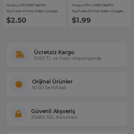
Huayu URC1569 Netflix-
Huayu RM-L1663 Netflix-
YouTube-Prime Video-Google
YouTube-Prime Video-Google
Play Tuşlu 7in1 Universal Lcd
Play Tuşlu Universal Lcd Led Tv
$2.50
$1.99
Led Tv Kumandası
Kumandası
Ücretsiz Kargo
1000 TL ve Üzeri Alışverişlerde
Orijinal Ürünler
%100 Sertifikalı
Güvenli Alışveriş
256Bit SSL Koruması