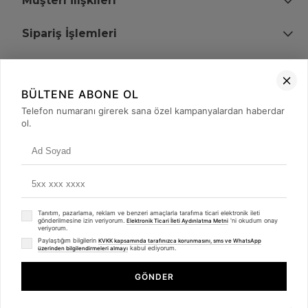
Müşteri İlişkileri
Sipariş İşlemleri
Bize Ulaşın
BÜLTENE ABONE OL
+90 (850) 473 08 08
Telefon numaranı girerek sana özel kampanyalardan haberdar
ol.
Tevfik Bey Mah. Dr. Ali Demir Cd. No:51 Kat:2 Kobi İş Merkezi
Küçükçekmece / İstanbul
Tanıtım, pazarlama, reklam ve benzeri amaçlarla tarafıma ticari elektronik ileti
gönderilmesine izin veriyorum.
'ni okudum onay
Elektronik Ticari İleti Aydınlatma Metni
veriyorum.
Paylaştığım bilgilerin
KVKK kapsamında tarafınızca korunmasını, sms ve WhatsApp
kabul ediyorum.
üzerinden bilgilendirmeleri almayı
© 2008 - 2026
merterelektronik.com
Whatsapp
- Tüm Hakları Saklıdır. Kredi kartı bilgileriniz 256bit SSL sertifikası ile
GÖNDER
korunmaktadır.