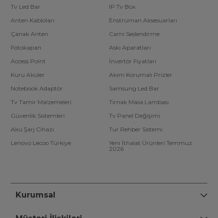
Tv Led Bar
IP Tv Box
Anten Kabloları
Enstrüman Aksesuarları
Çanak Anten
Cami Seslendirme
Fotokapan
Askı Aparatları
Access Point
İnvertör Fiyatları
Kuru Aküler
Akım Korumalı Prizler
Notebook Adaptör
Samsung Led Bar
Tv Tamir Malzemeleri
Tırnak Masa Lambası
Güvenlik Sistemleri
Tv Panel Değişimi
Akü Şarj Cihazı
Tur Rehber Sistemi
Lenovo Lecoo Türkiye
Yeni İthalat Ürünleri Temmuz
2026
Kurumsal