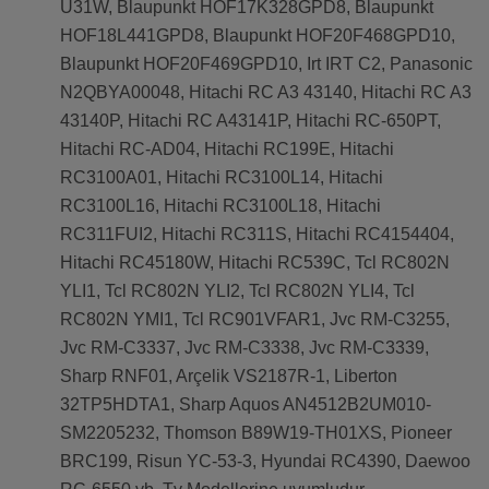
U31W, Blaupunkt HOF17K328GPD8, Blaupunkt
HOF18L441GPD8, Blaupunkt HOF20F468GPD10,
Blaupunkt HOF20F469GPD10, Irt IRT C2, Panasonic
N2QBYA00048, Hitachi RC A3 43140, Hitachi RC A3
43140P, Hitachi RC A43141P, Hitachi RC-650PT,
Hitachi RC-AD04, Hitachi RC199E, Hitachi
RC3100A01, Hitachi RC3100L14, Hitachi
RC3100L16, Hitachi RC3100L18, Hitachi
RC311FUI2, Hitachi RC311S, Hitachi RC4154404,
Hitachi RC45180W, Hitachi RC539C, Tcl RC802N
YLI1, Tcl RC802N YLI2, Tcl RC802N YLI4, Tcl
RC802N YMI1, Tcl RC901VFAR1, Jvc RM-C3255,
Jvc RM-C3337, Jvc RM-C3338, Jvc RM-C3339,
Sharp RNF01, Arçelik VS2187R-1, Liberton
32TP5HDTA1, Sharp Aquos AN4512B2UM010-
SM2205232, Thomson B89W19-TH01XS, Pioneer
BRC199, Risun YC-53-3, Hyundai RC4390, Daewoo