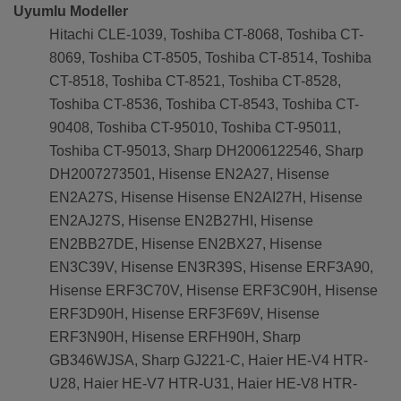
Uyumlu Modeller
Hitachi CLE-1039, Toshiba CT-8068, Toshiba CT-
8069, Toshiba CT-8505, Toshiba CT-8514, Toshiba
CT-8518, Toshiba CT-8521, Toshiba CT-8528,
Toshiba CT-8536, Toshiba CT-8543, Toshiba CT-
90408, Toshiba CT-95010, Toshiba CT-95011,
Toshiba CT-95013, Sharp DH2006122546, Sharp
DH2007273501, Hisense EN2A27, Hisense
EN2A27S, Hisense Hisense EN2AI27H, Hisense
EN2AJ27S, Hisense EN2B27HI, Hisense
EN2BB27DE, Hisense EN2BX27, Hisense
EN3C39V, Hisense EN3R39S, Hisense ERF3A90,
Hisense ERF3C70V, Hisense ERF3C90H, Hisense
ERF3D90H, Hisense ERF3F69V, Hisense
ERF3N90H, Hisense ERFH90H, Sharp
GB346WJSA, Sharp GJ221-C, Haier HE-V4 HTR-
U28, Haier HE-V7 HTR-U31, Haier HE-V8 HTR-