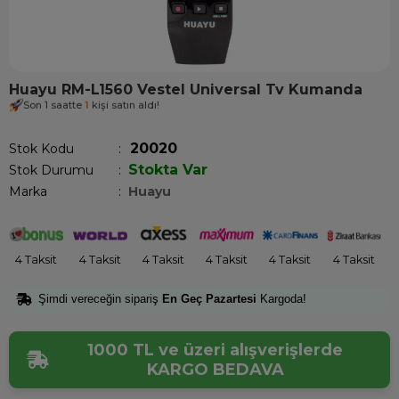
Huayu RM-L1560 Vestel Universal Tv Kumanda
Son 1 saatte
1
kişi satın aldı!
20020
Stok Kodu
Stokta Var
Stok Durumu
:
Marka
:
Huayu
4 Taksit
4 Taksit
4 Taksit
4 Taksit
4 Taksit
4 Taksit
Şimdi vereceğin sipariş
En Geç Pazartesi
Kargoda!
1000 TL ve üzeri alışverişlerde
KARGO BEDAVA