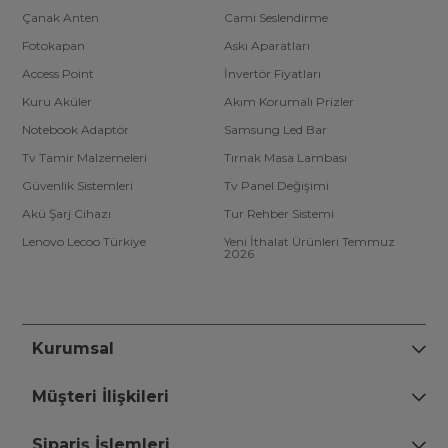
Çanak Anten
Cami Seslendirme
Fotokapan
Askı Aparatları
Access Point
İnvertör Fiyatları
Kuru Aküler
Akım Korumalı Prizler
Notebook Adaptör
Samsung Led Bar
Tv Tamir Malzemeleri
Tırnak Masa Lambası
Güvenlik Sistemleri
Tv Panel Değişimi
Akü Şarj Cihazı
Tur Rehber Sistemi
Lenovo Lecoo Türkiye
Yeni İthalat Ürünleri Temmuz
2026
Kurumsal
Müşteri İlişkileri
Sipariş İşlemleri