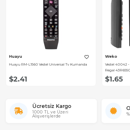
Huayu
Weko
Huayu RM-L1560 Vestel Universal Tv Kumanda
Vestel 40042 
Regal 43R6550
Kumanda
$2.41
$1.65
Ücretsiz Kargo
O
1000 TL ve Üzeri
%
Alışverişlerde