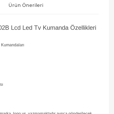
Ürün Önerileri
2B Lcd Led Tv Kumanda Özellikleri
 Kumandaları
sı
e marka, logo vs. yazmamaktadır ayrıca gönderilecek