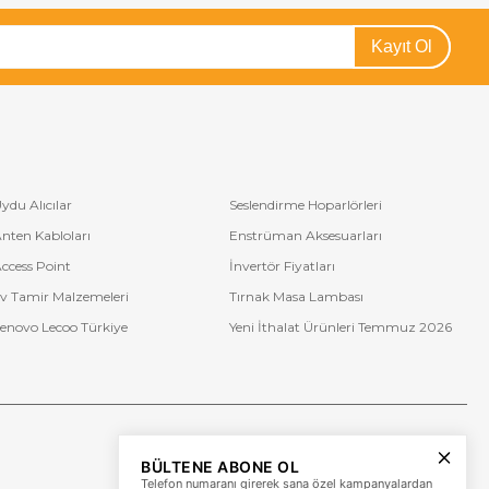
Kayıt Ol
ydu Alıcılar
Seslendirme Hoparlörleri
nten Kabloları
Enstrüman Aksesuarları
ccess Point
İnvertör Fiyatları
v Tamir Malzemeleri
Tırnak Masa Lambası
enovo Lecoo Türkiye
Yeni İthalat Ürünleri Temmuz 2026
Bize Ulaşın
BÜLTENE ABONE OL
+90 (850) 473 08 08
Telefon numaranı girerek sana özel kampanyalardan