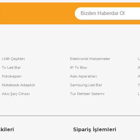
LNB Çeşitleri
Elektronik Malzemeler
U
Tv Led Bar
IP Tv Box
A
Fotokapan
Askı Aparatları
A
Notebook Adaptör
Samsung Led Bar
T
Akü Şarj Cihazı
Tur Rehber Sistemi
L
kileri
Sipariş İşlemleri