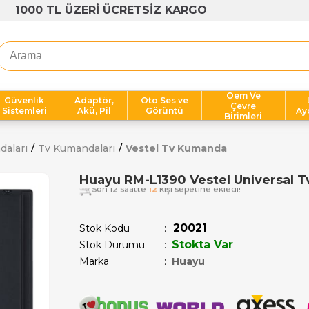
1000 TL ÜZERİ ÜCRETSİZ KARGO
Oem Ve
Güvenlik
Adaptör,
Oto Ses ve
Çevre
Sistemleri
Akü, Pil
Görüntü
Ay
Birimleri
daları
Tv Kumandaları
Vestel Tv Kumanda
Huayu RM-L1390 Vestel Universal 
Son 12 saatte
12
kişi sepetine ekledi!
20021
Stok Kodu
Stokta Var
Stok Durumu
:
Marka
:
Huayu