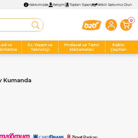
Hakkımızda
İletişim
Toptan Sipariş
Yetkili Satıcımız Olun
0
Led ve
Ev, Yaşam ve
Hırdavat ve Tamir
Kablo
dınlatma
Teknoloji
Malzemeleri
Çeşitleri
Tv Kumanda