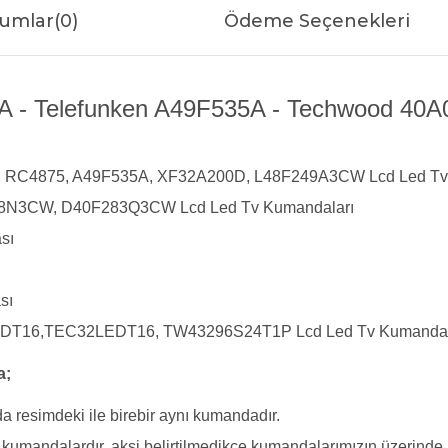
umlar
(0)
Ödeme Seçenekleri
 - Telefunken A49F535A - Techwood 40A0
 RC4875, A49F535A, XF32A200D, L48F249A3CW Lcd Led Tv
N3CW, D40F283Q3CW Lcd Led Tv Kumandaları
sı
sı
DT16,TEC32LEDT16, TW43296S24T1P Lcd Led Tv Kumanda
a;
a resimdeki ile birebir aynı kumandadır.
yi kumandalardır, aksi belirtilmedikçe kumandalarımızın üzerind