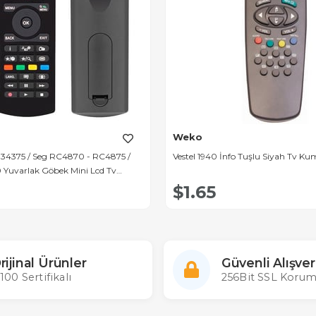
Weko
- 34375 / Seg RC4870 - RC4875 /
Vestel 1940 İnfo Tuşlu Siyah Tv K
 Yuvarlak Göbek Mini Lcd Tv
$1.65
rijinal Ürünler
Güvenli Alışver
100 Sertifikalı
256Bit SSL Korum