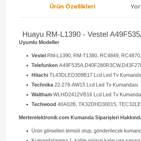
Ürün Özellikleri
Yor
Huayu RM-L1390 - Vestel A49F535A
Uyumlu Modeller
Vestel
RM-L1390, RM-T1380, RC4849, RC4870,
Telefunken
A49F535A,D40F280R3CW,D43F278
Hitachi
TL43DLED309B17 Lcd Led Tv Kumanda
Technika
22-278-AW15 Lcd Led Tv Kumandası
Waltham
WLHD2412VB16 Lcd Led Tv Kumanda
Techwood
40A02B, TK32DHD30015, TEC32LE
Merterelektronik.com Kumanda Siparişleri Hakkınd
Ürün görselleri temsili olup, gönderilecek kumand
Kumandalarımız 1. kalite orijinal kalıp yan sana