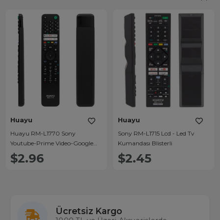
Huayu
Huayu
Huayu RM-L1770 Sony
Sony RM-L1715 Lcd - Led Tv
Youtube-Prime Video-Google
Kumandası Blisterli
Play-Netflix-Disney Tuşlu Lcd-
$2.96
$2.45
Led Tv Kumanda
Ücretsiz Kargo