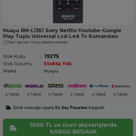
Huayu RM-L1351 Sony Netflix-Youtube-Google
Play Tuşlu Universal Lcd-Led Tv Kumandası
Son 1 günde
13
kişi sepetine ekledi!
19275
Stok Kodu
Stokta Yok
Stok Durumu
:
Marka
:
Huayu
4 Taksit
4 Taksit
4 Taksit
4 Taksit
4 Taksit
4 Taksit
Şimdi vereceğin sipariş
En Geç Pazartesi
Kargoda!
1000 TL ve üzeri alışverişlerde
KARGO BEDAVA