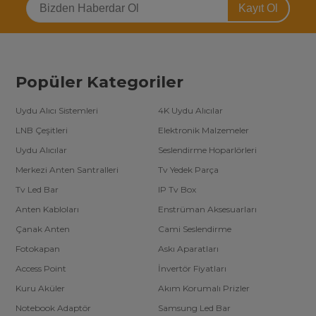
Kayıt Ol
Popüler Kategoriler
Uydu Alıcı Sistemleri
4K Uydu Alıcılar
LNB Çeşitleri
Elektronik Malzemeler
Uydu Alıcılar
Seslendirme Hoparlörleri
Merkezi Anten Santralleri
Tv Yedek Parça
Tv Led Bar
IP Tv Box
Anten Kabloları
Enstrüman Aksesuarları
Çanak Anten
Cami Seslendirme
Fotokapan
Askı Aparatları
Access Point
İnvertör Fiyatları
Kuru Aküler
Akım Korumalı Prizler
Notebook Adaptör
Samsung Led Bar