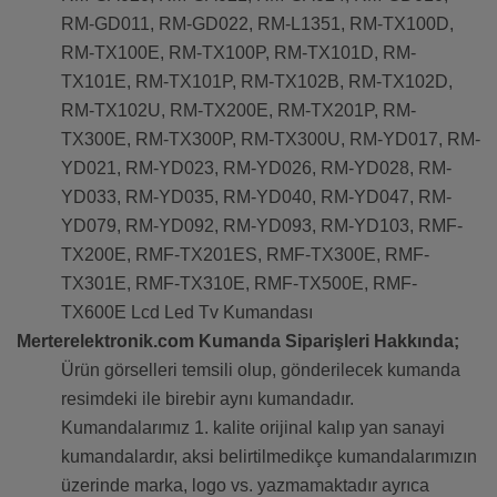
RM-GD011, RM-GD022, RM-L1351, RM-TX100D,
RM-TX100E, RM-TX100P, RM-TX101D, RM-
TX101E, RM-TX101P, RM-TX102B, RM-TX102D,
RM-TX102U, RM-TX200E, RM-TX201P, RM-
TX300E, RM-TX300P, RM-TX300U, RM-YD017, RM-
YD021, RM-YD023, RM-YD026, RM-YD028, RM-
YD033, RM-YD035, RM-YD040, RM-YD047, RM-
YD079, RM-YD092, RM-YD093, RM-YD103, RMF-
TX200E, RMF-TX201ES, RMF-TX300E, RMF-
TX301E, RMF-TX310E, RMF-TX500E, RMF-
TX600E Lcd Led Tv Kumandası
Merterelektronik.com Kumanda Siparişleri Hakkında;
Ürün görselleri temsili olup, gönderilecek kumanda
resimdeki ile birebir aynı kumandadır.
Kumandalarımız 1. kalite orijinal kalıp yan sanayi
kumandalardır, aksi belirtilmedikçe kumandalarımızın
üzerinde marka, logo vs. yazmamaktadır ayrıca