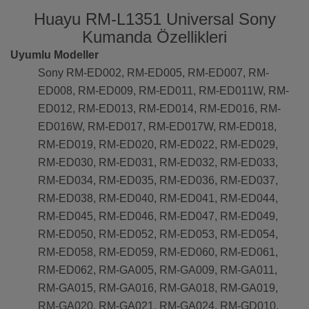
Huayu RM-L1351 Universal Sony
Kumanda Özellikleri
Uyumlu Modeller
Sony RM-ED002, RM-ED005, RM-ED007, RM-
ED008, RM-ED009, RM-ED011, RM-ED011W, RM-
ED012, RM-ED013, RM-ED014, RM-ED016, RM-
ED016W, RM-ED017, RM-ED017W, RM-ED018,
RM-ED019, RM-ED020, RM-ED022, RM-ED029,
RM-ED030, RM-ED031, RM-ED032, RM-ED033,
RM-ED034, RM-ED035, RM-ED036, RM-ED037,
RM-ED038, RM-ED040, RM-ED041, RM-ED044,
RM-ED045, RM-ED046, RM-ED047, RM-ED049,
RM-ED050, RM-ED052, RM-ED053, RM-ED054,
RM-ED058, RM-ED059, RM-ED060, RM-ED061,
RM-ED062, RM-GA005, RM-GA009, RM-GA011,
RM-GA015, RM-GA016, RM-GA018, RM-GA019,
RM-GA020, RM-GA021, RM-GA024, RM-GD010,