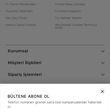
Tv Tamir Malzemeleri
Tırnak Masa Lambası
Güvenlik Sistemleri
Tv Panel Değişimi
Akü Şarj Cihazı
Tur Rehber Sistemi
Lenovo Lecoo Türkiye
Yeni İthalat Ürünleri Temmuz
2026
Kurumsal
Müşteri İlişkileri
Sipariş İşlemleri
Bize Ulaşın
BÜLTENE ABONE OL
+90 (850) 473 08 08
Telefon numaranı girerek sana özel kampanyalardan haberdar
ol.
Tevfik Bey Mah. Dr. Ali Demir Cd. No:51 Kat:2 Kobi İş Merkezi