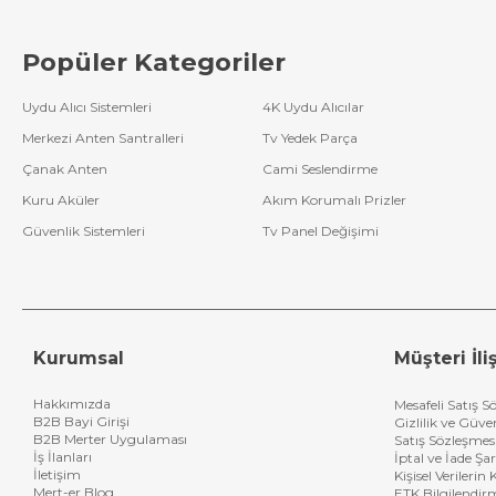
Popüler Kategoriler
Uydu Alıcı Sistemleri
4K Uydu Alıcılar
Merkezi Anten Santralleri
Tv Yedek Parça
Çanak Anten
Cami Seslendirme
Kuru Aküler
Akım Korumalı Prizler
Güvenlik Sistemleri
Tv Panel Değişimi
Kurumsal
Müşteri İliş
Hakkımızda
Mesafeli Satış S
B2B Bayi Girişi
Gizlilik ve Güve
B2B Merter Uygulaması
Satış Sözleşmes
İş İlanları
İptal ve İade Şar
İletişim
Kişisel Verileri
Mert-er Blog
ETK Bilgilendir