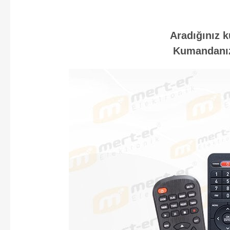
Aradığınız k
Kumandanızı