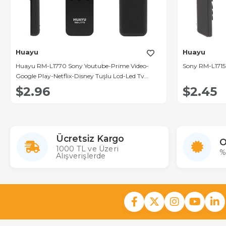
Huayu
Huayu
Huayu RM-L1770 Sony Youtube-Prime Video-
Sony RM-L1715 
Google Play-Netflix-Disney Tuşlu Lcd-Led Tv
Kumanda
$2.96
$2.45
Ücretsiz Kargo
O
1000 TL ve Üzeri
%
Alışverişlerde