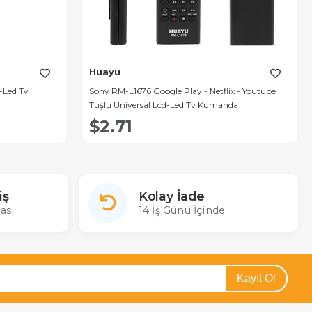
Huayu
-Led Tv
Sony RM-L1676 Google Play - Netflix - Youtube
Tuşlu Universal Lcd-Led Tv Kumanda
$2.71
iş
Kolay İade
ası
14 İş Günü İçinde
Kayıt Ol