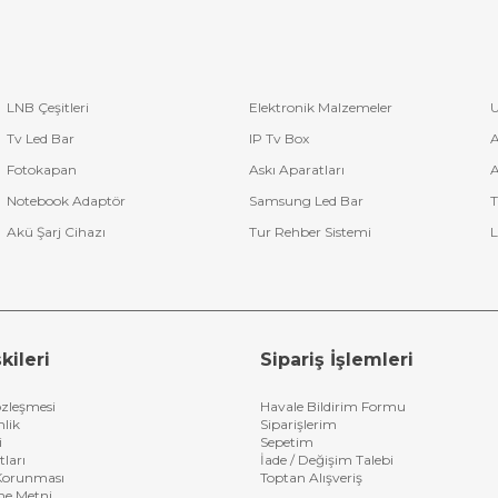
LNB Çeşitleri
Elektronik Malzemeler
U
Tv Led Bar
IP Tv Box
A
Fotokapan
Askı Aparatları
A
Notebook Adaptör
Samsung Led Bar
T
Akü Şarj Cihazı
Tur Rehber Sistemi
L
kileri
Sipariş İşlemleri
özleşmesi
Havale Bildirim Formu
nlik
Siparişlerim
i
Sepetim
tları
İade / Değişim Talebi
n Korunması
Toptan Alışveriş
me Metni