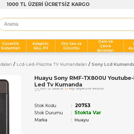
1000 TL ÜZERİ ÜCRETSİZ KARGO
Oem Ve
Güvenlik
Adaptör,
Oto Ses ve
Çevre
Sistemleri
Akü, Pil
Görüntü
Ay
Birimleri
daları
Lcd-Led-Plazma TV Kumandaları
Sony Lcd Kumand
Huayu Sony RMF-TX800U Youtube-Ne
Led Tv Kumanda
Son 12 saatte
12
kişi sepetine ekledi!
20753
Stok Kodu
Stokta Var
Stok Durumu
:
Marka
:
Huayu