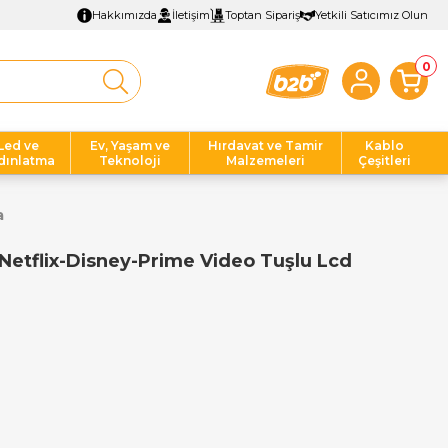
Hakkımızda
İletişim
Toptan Sipariş
Yetkili Satıcımız Olun
0
Led ve
Ev, Yaşam ve
Hırdavat ve Tamir
Kablo
dınlatma
Teknoloji
Malzemeleri
Çeşitleri
a
tflix-Disney-Prime Video Tuşlu Lcd