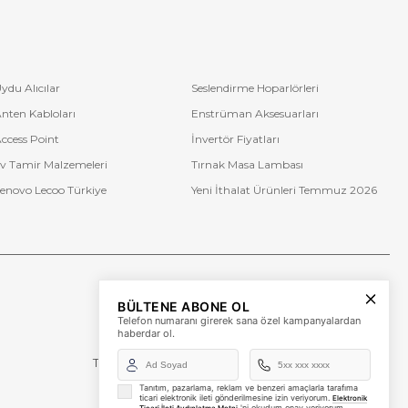
ydu Alıcılar
Seslendirme Hoparlörleri
nten Kabloları
Enstrüman Aksesuarları
ccess Point
İnvertör Fiyatları
v Tamir Malzemeleri
Tırnak Masa Lambası
enovo Lecoo Türkiye
Yeni İthalat Ürünleri Temmuz 2026
Bize Ulaşın
BÜLTENE ABONE OL
+90 (850) 473 08 08
Telefon numaranı girerek sana özel kampanyalardan
haberdar ol.
Tevfik Bey Mah. Dr. Ali Demir Cd. No:51 Kat:2 Kobi İş
Merkezi
Küçükçekmece / İstanbul
Tanıtım, pazarlama, reklam ve benzeri amaçlarla tarafıma
ticari elektronik ileti gönderilmesine izin veriyorum.
Elektronik
'ni okudum onay veriyorum.