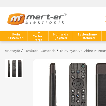
Tv
Uydu
Kumanda
Seslendirme
Yedek
Sistemleri
Çeşitleri
Sistemleri
Parça
Anasayfa
Uzaktan Kumanda
Televizyon ve Video Kuman