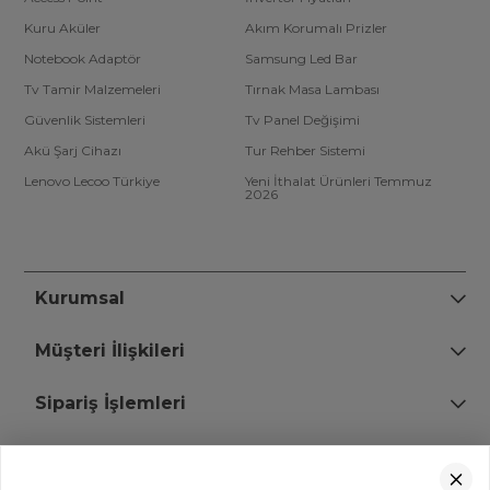
Kuru Aküler
Akım Korumalı Prizler
Notebook Adaptör
Samsung Led Bar
Tv Tamir Malzemeleri
Tırnak Masa Lambası
Güvenlik Sistemleri
Tv Panel Değişimi
Akü Şarj Cihazı
Tur Rehber Sistemi
Lenovo Lecoo Türkiye
Yeni İthalat Ürünleri Temmuz
2026
Kurumsal
Müşteri İlişkileri
Sipariş İşlemleri
Bize Ulaşın