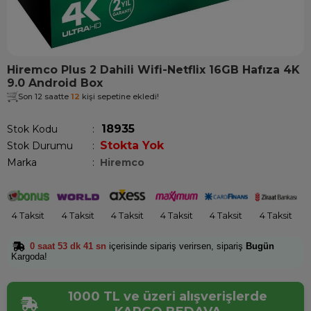
Hiremco Plus 2 Dahili Wifi-Netflix 16GB Hafıza 4K
9.0 Android Box
Son 12 saatte
12
kişi sepetine ekledi!
18935
Stok Kodu
Stokta Yok
Stok Durumu
:
Marka
:
Hiremco
4 Taksit
4 Taksit
4 Taksit
4 Taksit
4 Taksit
4 Taksit
0 saat 53 dk 41 sn
içerisinde sipariş verirsen, sipariş
Bugün
Kargoda!
1000 TL ve üzeri alışverişlerde