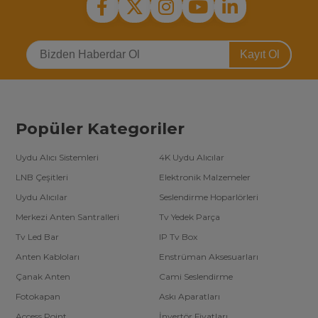
Kayıt Ol
Popüler Kategoriler
Uydu Alıcı Sistemleri
4K Uydu Alıcılar
LNB Çeşitleri
Elektronik Malzemeler
Uydu Alıcılar
Seslendirme Hoparlörleri
Merkezi Anten Santralleri
Tv Yedek Parça
Tv Led Bar
IP Tv Box
Anten Kabloları
Enstrüman Aksesuarları
Çanak Anten
Cami Seslendirme
Fotokapan
Askı Aparatları
Access Point
İnvertör Fiyatları