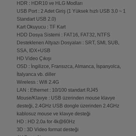
HDR : HDR10 ve HLG Modları
USB Port : 2 Adet Giriş (1 Yüksek hızlı USB 3.0 ~ 1
Standart USB 2.0)
Kart Okuyucu : TF Kart
HDD Dosya Sistemi : FAT16, FAT32, NTFS
Desteklenen Altyazı Dosyaları : SRT, SMI, SUB,
SSA, IDX+USB
HD Video Çıkışı
OSD : İngilizce, Fransızca, Almanca, İspanyolca,
İtalyanca vb. diller
Wireless : Wifi 2.4G
LAN : Ethernet : 10/100 standart RJ45
Mouse/Klavye : USB üzerinden mouse klavye
desteği, 2.4GHz USB dongle üzerinden 2.4GHz
kablosuz mouse ve klavye desteği
HD : HD 2.0a for 4k@60Hz
3D : 3D Video format desteği