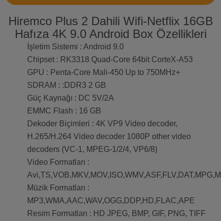
Hiremco Plus 2 Dahili Wifi-Netflix 16GB
Hafıza 4K 9.0 Android Box Özellikleri
İşletim Sistemi : Android 9.0
Chipset : RK3318 Quad-Core 64bit CorteX-A53
GPU : Penta-Core Mali-450 Up to 750MHz+
SDRAM : :DDR3 2 GB
Güç Kaynağı : DC 5V/2A
EMMC Flash : 16 GB
Dekoder Biçimleri : 4K VP9 Video decoder,
H.265/H.264 Video decoder 1080P other video
decoders (VC-1, MPEG-1/2/4, VP6/8)
Video Formatları :
Avi,TS,VOB,MKV,MOV,ISO,WMV,ASF,FLV,DAT,MPG,
Müzik Formatları :
MP3,WMA,AAC,WAV,OGG,DDP,HD,FLAC,APE
Resim Formatları : HD JPEG, BMP, GIF, PNG, TIFF