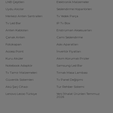
LNB Çeşitleri
Elektronik Malzemeler
Uydu Alıcılar
Seslendirme Hoparlörleri
Merkezi Anten Santralleri
Tv Yedek Parça
Tv Led Bar
IP Tv Box
Anten Kabloları
Enstrüman Aksesuarları
Çanak Anten
Cami Seslendirme
Fotokapan
Askı Aparatları
Access Point
İnvertör Fiyatları
Kuru Aküler
Akım Korumalı Prizler
Notebook Adaptör
Samsung Led Bar
Tv Tamir Malzemeleri
Tırnak Masa Lambası
Güvenlik Sistemleri
Tv Panel Değişimi
Akü Şarj Cihazı
Tur Rehber Sistemi
Lenovo Lecoo Türkiye
Yeni İthalat Ürünleri Temmuz
2026