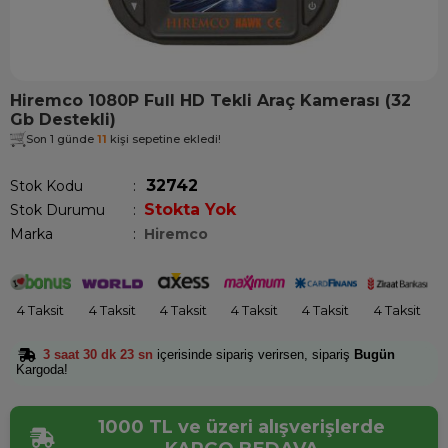
Hiremco 1080P Full HD Tekli Araç Kamerası (32
Gb Destekli)
Son 1 günde
11
kişi sepetine ekledi!
32742
Stok Kodu
Stokta Yok
Stok Durumu
:
Marka
:
Hiremco
4 Taksit
4 Taksit
4 Taksit
4 Taksit
4 Taksit
4 Taksit
3 saat 30 dk 23 sn
içerisinde sipariş verirsen, sipariş
Bugün
Kargoda!
1000 TL ve üzeri alışverişlerde