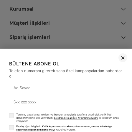
Kurumsal
Müşteri İlişkileri
Sipariş İşlemleri
Bize Ulaşın
BÜLTENE ABONE OL
+90 (850) 473 08 08
Telefon numaranı girerek sana özel kampanyalardan haberdar
ol.
Tevfik Bey Mah. Dr. Ali Demir Cd. No:51 Kat:2 Kobi İş Merkezi
Küçükçekmece / İstanbul
Tanıtım, pazarlama, reklam ve benzeri amaçlarla tarafıma ticari elektronik ileti
gönderilmesine izin veriyorum.
'ni okudum onay
Elektronik Ticari İleti Aydınlatma Metni
veriyorum.
Paylaştığım bilgilerin
KVKK kapsamında tarafınızca korunmasını, sms ve WhatsApp
kabul ediyorum.
üzerinden bilgilendirmeleri almayı