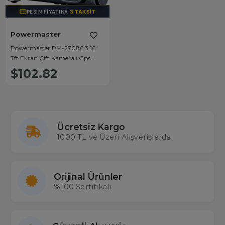
PEŞIN FIYATINA
3 TAKSIT
Powermaster
Powermaster PM-27086 3.16"
Tft Ekran Çift Kameralı Gps
Modüllü Hd Araç Kamerası Dvr
$102.82
(128gb Destekli)
Ücretsiz Kargo
1000 TL ve Üzeri Alışverişlerde
Orijinal Ürünler
%100 Sertifikalı