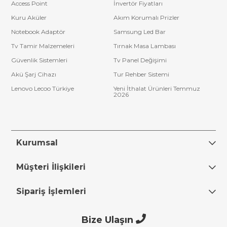
Access Point
İnvertör Fiyatları
Kuru Aküler
Akım Korumalı Prizler
Notebook Adaptör
Samsung Led Bar
Tv Tamir Malzemeleri
Tırnak Masa Lambası
Güvenlik Sistemleri
Tv Panel Değişimi
Akü Şarj Cihazı
Tur Rehber Sistemi
Lenovo Lecoo Türkiye
Yeni İthalat Ürünleri Temmuz
2026
Kurumsal
Müşteri İlişkileri
Sipariş İşlemleri
Bize Ulaşın