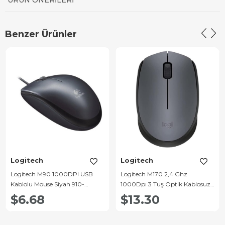
ÜRÜN ÖNERILERI
Benzer Ürünler
Logitech
Logitech
Logitech M90 1000DPI USB
Logitech M170 2,4 Ghz
Kablolu Mouse Siyah 910-
1000Dpı 3 Tuş Optik Kablosuz
001793
Mouse
$6.68
$13.30