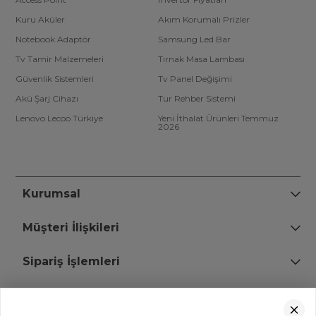
Kuru Aküler
Akım Korumalı Prizler
Notebook Adaptör
Samsung Led Bar
Tv Tamir Malzemeleri
Tırnak Masa Lambası
Güvenlik Sistemleri
Tv Panel Değişimi
Akü Şarj Cihazı
Tur Rehber Sistemi
Lenovo Lecoo Türkiye
Yeni İthalat Ürünleri Temmuz
2026
Kurumsal
Müşteri İlişkileri
Sipariş İşlemleri
Bize Ulaşın