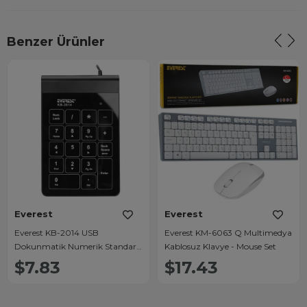
Benzer Ürünler
Everest
Everest
Everest KB-2014 USB
Everest KM-6063 Q Multimedya
Dokunmatik Numerik Standart
Kablosuz Klavye - Mouse Set
Klavye
$7.83
$17.43