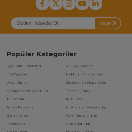
Kayıt Ol
Popüler Kategoriler
Uydu Alıcı Sistemleri
4K Uydu Alıcılar
LNB Çeşitleri
Elektronik Malzemeler
Uydu Alıcılar
Seslendirme Hoparlörleri
Merkezi Anten Santralleri
Tv Yedek Parça
Tv Led Bar
IP Tv Box
Anten Kabloları
Enstrüman Aksesuarları
Çanak Anten
Cami Seslendirme
Fotokapan
Askı Aparatları
Access Point
İnvertör Fiyatları