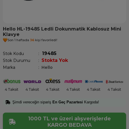
Hello HL-19485 Ledli Dokunmatik Kablosuz Mini
Klavye
Son 1 haftada
36
kişi favoriledi!
19485
Stok Kodu
Stokta Yok
Stok Durumu
:
Marka
:
Hello
4 Taksit
4 Taksit
4 Taksit
4 Taksit
4 Taksit
4 Taksit
Şimdi vereceğin sipariş
En Geç Pazartesi
Kargoda!
1000 TL ve üzeri alışverişlerde
KARGO BEDAVA