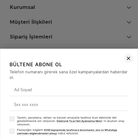
Kurumsal
Müşteri İlişkileri
Sipariş İşlemleri
Bize Ulaşın
BÜLTENE ABONE OL
+90 (850) 473 08 08
Telefon numaranı girerek sana özel kampanyalardan haberdar
ol.
Tevfik Bey Mah. Dr. Ali Demir Cd. No:51 Kat:2 Kobi İş Merkezi
Küçükçekmece / İstanbul
Tanıtım, pazarlama, reklam ve benzeri amaçlarla tarafıma ticari elektronik ileti
gönderilmesine izin veriyorum.
'ni okudum onay
Elektronik Ticari İleti Aydınlatma Metni
veriyorum.
Paylaştığım bilgilerin
KVKK kapsamında tarafınızca korunmasını, sms ve WhatsApp
kabul ediyorum.
üzerinden bilgilendirmeleri almayı