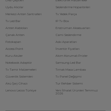
LNB Çeşitleri
Elektronik Malzemeler
Uydu Alıcılar
Seslendirme Hoparlörleri
Merkezi Anten Santralleri
Tv Yedek Parça
Tv Led Bar
IP Tv Box
Anten Kabloları
Enstrüman Aksesuarları
Çanak Anten
Cami Seslendirme
Fotokapan
Askı Aparatları
Access Point
İnvertör Fiyatları
Kuru Aküler
Akım Korumalı Prizler
Notebook Adaptör
Samsung Led Bar
Tv Tamir Malzemeleri
Tırnak Masa Lambası
Güvenlik Sistemleri
Tv Panel Değişimi
Akü Şarj Cihazı
Tur Rehber Sistemi
Lenovo Lecoo Türkiye
Yeni İthalat Ürünleri Temmuz
2026