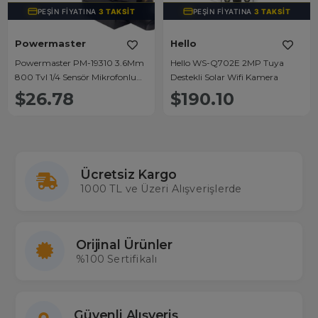
PEŞIN FIYATINA
3 TAKSIT
PEŞIN FIYATINA
3 TAKSIT
Powermaster
Hello
Powermaster PM-19310 3.6Mm
Hello WS-Q702E 2MP Tuya
800 Tvl 1/4 Sensör Mikrofonlu
Destekli Solar Wifi Kamera
Mini Kamera
$26.78
$190.10
Ücretsiz Kargo
1000 TL ve Üzeri Alışverişlerde
Orijinal Ürünler
%100 Sertifikalı
Güvenli Alışveriş