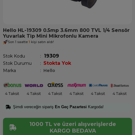
Hello HL-19309 0.5mp 3.6mm 800 TVL 1/4 Sensör
Yuvarlak Tip Mini Mikrofonlu Kamera
Son 1 saatte
1
kişi satın aldı!
19309
Stok Kodu
Stokta Yok
Stok Durumu
:
Marka
:
Hello
4 Taksit
4 Taksit
4 Taksit
4 Taksit
4 Taksit
4 Taksit
Şimdi vereceğin sipariş
En Geç Pazartesi
Kargoda!
1000 TL ve üzeri alışverişlerde
KARGO BEDAVA