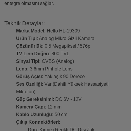
entegre olmasını sağlar.
Teknik Detaylar:
Marka Model:
Hello HL-19309
Ürün Tipi:
Analog Mikro Gizli Kamera
Çözünürlük:
0.5 Megapiksel / 576p
TV Line Değeri:
800 TVL
Sinyal Tipi:
CVBS (Analog)
Lens:
3.6mm Pinhole Lens
Görüş Açısı:
Yaklaşık 90 Derece
Ses Özelliği:
Var (Dahili Yüksek Hassasiyetli
Mikrofon)
Güç Gereksinimi:
DC 6V - 12V
Kamera Çapı:
12 mm
Kablo Uzunluğu:
50 cm
Çıkış Konnektörleri:
Güç:
Kırmızı Renkli DC Dişi Jak