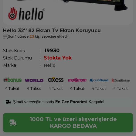
Hello 32'' 82 Ekran Tv Ekran Koruyucu
Son 1 günde
23
kişi sepetine ekledi!
19930
Stok Kodu
Stokta Yok
Stok Durumu
:
Marka
:
Hello
4 Taksit
4 Taksit
4 Taksit
4 Taksit
4 Taksit
4 Taksit
Şimdi vereceğin sipariş
En Geç Pazartesi
Kargoda!
1000 TL ve üzeri alışverişlerde
KARGO BEDAVA