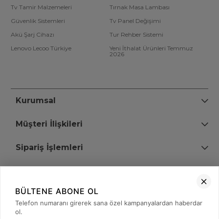
Tv Tamir Malzemeleri
Tırnak Masa Lambası
Güvenlik Sistemleri
Tv Panel Değişimi
Akü Şarj Cihazı
Tur Rehber Sistemi
Lenovo Lecoo Türkiye
Yeni İthalat Ürünleri Temmuz
2026
Kurumsal
Müşteri İlişkileri
Sipariş İşlemleri
Bize Ulaşın
BÜLTENE ABONE OL
+90 (850) 473 08 08
Telefon numaranı girerek sana özel kampanyalardan haberdar
ol.
Tevfik Bey Mah. Dr. Ali Demir Cd. No:51 Kat:2 Kobi İş Merkezi
Küçükçekmece / İstanbul