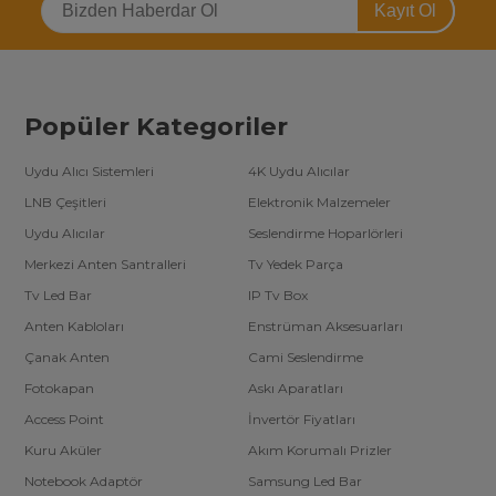
Kayıt Ol
Popüler Kategoriler
Uydu Alıcı Sistemleri
4K Uydu Alıcılar
LNB Çeşitleri
Elektronik Malzemeler
Uydu Alıcılar
Seslendirme Hoparlörleri
Merkezi Anten Santralleri
Tv Yedek Parça
Tv Led Bar
IP Tv Box
Anten Kabloları
Enstrüman Aksesuarları
Çanak Anten
Cami Seslendirme
Fotokapan
Askı Aparatları
Access Point
İnvertör Fiyatları
Kuru Aküler
Akım Korumalı Prizler
Notebook Adaptör
Samsung Led Bar