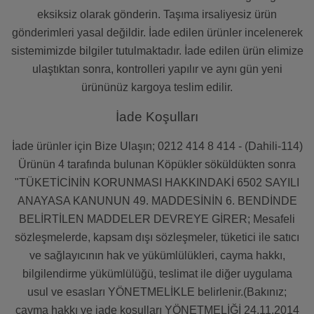
eksiksiz olarak gönderin. Taşıma irsaliyesiz ürün
gönderimleri yasal değildir. İade edilen ürünler incelenerek
sistemimizde bilgiler tutulmaktadır. İade edilen ürün elimize
ulaştıktan sonra, kontrolleri yapılır ve aynı gün yeni
ürününüz kargoya teslim edilir.
İade Koşulları
İade ürünler için Bize Ulaşın; 0212 414 8 414 - (Dahili-114)
Ürünün 4 tarafında bulunan Köpükler söküldükten sonra
"TÜKETİCİNİN KORUNMASI HAKKINDAKİ 6502 SAYILI
ANAYASA KANUNUN 49. MADDESİNİN 6. BENDİNDE
BELİRTİLEN MADDELER DEVREYE GİRER; Mesafeli
sözleşmelerde, kapsam dışı sözleşmeler, tüketici ile satıcı
ve sağlayıcının hak ve yükümlülükleri, cayma hakkı,
bilgilendirme yükümlülüğü, teslimat ile diğer uygulama
usul ve esasları YÖNETMELİKLE belirlenir.(Bakınız;
cayma hakkı ve iade koşulları YÖNETMELİĞİ 24.11.2014