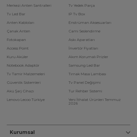
Merkezi Anten Santralleri
Tv Yedek Parça
Tv Led Bar
IP Tv Box
Anten Kabloları
Enstrüman Aksesuarları
Çanak Anten
Cami Seslendirme
Fotokapan
Askı Aparatları
Access Point
İnvertör Fiyatları
Kuru Aküler
Akım Korumalı Prizler
Notebook Adaptör
Samsung Led Bar
Tv Tamir Malzemeleri
Tırnak Masa Lambası
Güvenlik Sistemleri
Tv Panel Değişimi
Akü Şarj Cihazı
Tur Rehber Sistemi
Lenovo Lecoo Türkiye
Yeni İthalat Ürünleri Temmuz
2026
Kurumsal