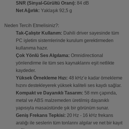
SNR (Sinyal-Gürültü Oranı):
84 dB
Net Ağırlık:
Yaklaşık 92,5 g
Neden Tercih Etmelisiniz?:
Tak-Çalıştır Kullanım:
Dahili driver sayesinde tüm
PC işletim sistemlerinde kurulum gerektirmeden
kullanıma hazır.
Çok Yönlü Ses Algılama:
Omnidirectional
yönlendirme ile tüm ses kaynaklarını eşit netlikte
kaydeder.
Yüksek Örnekleme Hızı:
48 kHz’e kadar örnekleme
hızını destekleyerek yüksek kaliteli ses kaydı sağlar.
Kompakt ve Dayanıklı Tasarım:
58 mm çapında,
metal ve ABS malzemeden üretilmiş dayanıklı
yapısıyla masaüstünde şık bir görünüm sunar.
Geniş Frekans Tepkisi:
20 Hz - 16 kHz frekans
aralığı ile seslerin tüm tonlarını algılar ve net bir kayıt