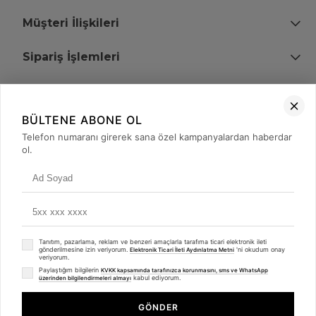
Müşteri İlişkileri
Sipariş İşlemleri
Bize Ulaşın
BÜLTENE ABONE OL
+90 (850) 473 08 08
Telefon numaranı girerek sana özel kampanyalardan haberdar
ol.
Tevfik Bey Mah. Dr. Ali Demir Cd. No:51 Kat:2 Kobi İş Merkezi
Küçükçekmece / İstanbul
Tanıtım, pazarlama, reklam ve benzeri amaçlarla tarafıma ticari elektronik ileti
gönderilmesine izin veriyorum.
'ni okudum onay
Elektronik Ticari İleti Aydınlatma Metni
veriyorum.
Paylaştığım bilgilerin
KVKK kapsamında tarafınızca korunmasını, sms ve WhatsApp
kabul ediyorum.
üzerinden bilgilendirmeleri almayı
© 2008 - 2026
merterelektronik.com
Whatsapp
- Tüm Hakları Saklıdır. Kredi kartı bilgileriniz 256bit SSL sertifikası ile
GÖNDER
korunmaktadır.