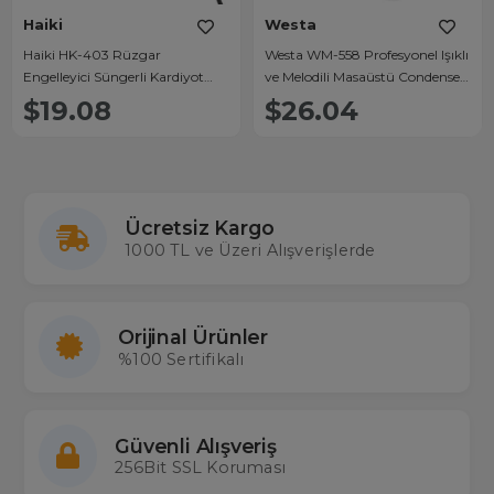
Haiki
Westa
Haiki HK-403 Rüzgar
Westa WM-558 Profesyonel Işıklı
Engelleyici Süngerli Kardiyot
ve Melodili Masaüstü Condenser
Kondenser Mikrofon
Konferans Mikrofonu
$19.08
$26.04
Ücretsiz Kargo
1000 TL ve Üzeri Alışverişlerde
Orijinal Ürünler
%100 Sertifikalı
Güvenli Alışveriş
256Bit SSL Koruması