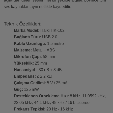
açılardan gelen sesleri net bir şekilde algılar, böylece tüm
ses kaynakları aynı netlikte kaydedilir.
Teknik Özellikleri:
Marka Model:
Haiki HK-102
Bağlantı Türü:
USB 2.0
Kablo Uzunluğu:
1.5 metre
Malzeme:
Metal + ABS
Mikrofon Çapı:
58 mm
Yükseklik:
25 mm
Hassasiyet:
-30 dB ± 3 dB
Empedans:
≤ 2,2 kΩ
Çalışma Gerilimi:
5 V / 25 mA
Güç:
125 mW
Desteklenen Örnekleme Hızı:
8 kHz, 11,0592 kHz,
22,05 kHz, 44,1 kHz, 48 kHz / 16 bit stereo
Frekans Tepkisi:
20 Hz - 16 kHz