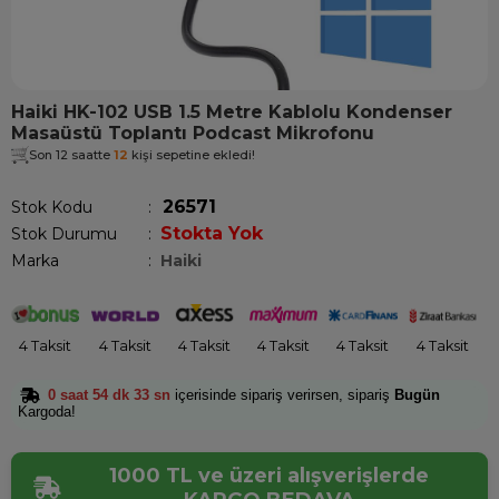
Haiki HK-102 USB 1.5 Metre Kablolu Kondenser
Masaüstü Toplantı Podcast Mikrofonu
Son 12 saatte
12
kişi sepetine ekledi!
26571
Stok Kodu
Stokta Yok
Stok Durumu
:
Marka
:
Haiki
4 Taksit
4 Taksit
4 Taksit
4 Taksit
4 Taksit
4 Taksit
0 saat 54 dk 33 sn
içerisinde sipariş verirsen, sipariş
Bugün
Kargoda!
1000 TL ve üzeri alışverişlerde