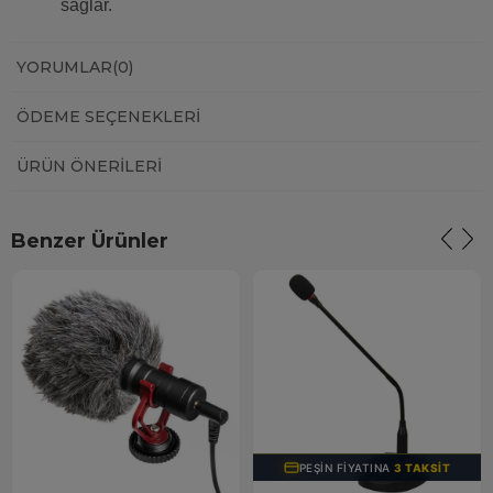
sağlar.
YORUMLAR
(0)
ÖDEME SEÇENEKLERI
ÜRÜN ÖNERILERI
Benzer Ürünler
PEŞIN FIYATINA
3 TAKSIT