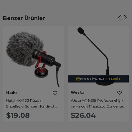
Benzer Ürünler
PEŞIN FIYATINA
3 TAKSIT
Haiki
Westa
Haiki HK-403 Rüzgar
Westa WM-558 Profesyonel Işıklı
Engelleyici Süngerli Kardiyot
ve Melodili Masaüstü Condenser
Kondenser Mikrofon
Konferans Mikrofonu
$19.08
$26.04