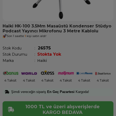
Haiki HK-100 3.5Mm Masaüstü Kondenser Stüdyo
Podcast Yayıncı Mikrofonu 3 Metre Kablolu
Son 1 saatte
1
kişi satın aldı!
26575
Stok Kodu
Stokta Yok
Stok Durumu
:
Marka
:
Haiki
4 Taksit
4 Taksit
4 Taksit
4 Taksit
4 Taksit
4 Taksit
Şimdi vereceğin sipariş
En Geç Pazartesi
Kargoda!
1000 TL ve üzeri alışverişlerde
KARGO BEDAVA