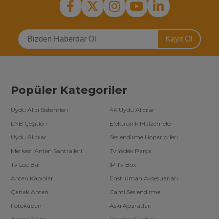
Kayıt Ol
Popüler Kategoriler
Uydu Alıcı Sistemleri
4K Uydu Alıcılar
LNB Çeşitleri
Elektronik Malzemeler
Uydu Alıcılar
Seslendirme Hoparlörleri
Merkezi Anten Santralleri
Tv Yedek Parça
Tv Led Bar
IP Tv Box
Anten Kabloları
Enstrüman Aksesuarları
Çanak Anten
Cami Seslendirme
Fotokapan
Askı Aparatları