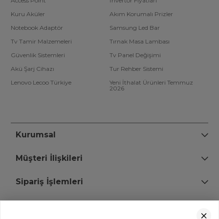
Access Point
İnvertör Fiyatları
Kuru Aküler
Akım Korumalı Prizler
Notebook Adaptör
Samsung Led Bar
Tv Tamir Malzemeleri
Tırnak Masa Lambası
Güvenlik Sistemleri
Tv Panel Değişimi
Akü Şarj Cihazı
Tur Rehber Sistemi
Lenovo Lecoo Türkiye
Yeni İthalat Ürünleri Temmuz
2026
Kurumsal
Müşteri İlişkileri
Sipariş İşlemleri
Bize Ulaşın