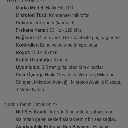
Teknik Özellikleri:
Marka Model:
Haiki HK-100
Mikrofon Türü:
Kondenser mikrofon
Polarite:
Tek yönlü (kardioid)
Frekans Yanıtı:
30 Hz - 120 kHz
Bağlantı:
3.5 mm jack, USB kablo ile güç bağlantısı
Kontroller:
Echo ve volume trimpot ayarı
Boyut:
153 x 45 mm
Kablo Uzunluğu:
3 metre
Uyumluluk:
3.5 mm girişi olan tüm cihazlar
Paket İçeriği:
Haiki Masaüstü Mikrofon, Mikrofon
Süngeri, Mikrofon Ayaklığı, Mikrofon Ayaklık Kıskacı,
3 Metre Kablo
Neden Tercih Etmelisiniz?:
Net Ses Kaydı:
Tek yönlü polaritesi, yalnızca ön
kısımdan gelen sesleri alarak temiz bir ses sağlar.
Ayarlanabilir Echo ve Ses Seviyesi:
Echo ve