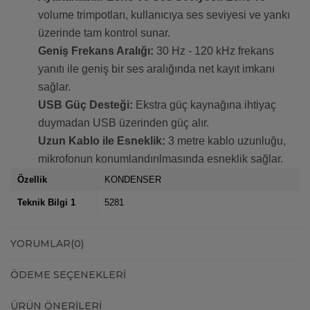
volume trimpotları, kullanıcıya ses seviyesi ve yankı
üzerinde tam kontrol sunar.
Geniş Frekans Aralığı:
30 Hz - 120 kHz frekans
yanıtı ile geniş bir ses aralığında net kayıt imkanı
sağlar.
USB Güç Desteği:
Ekstra güç kaynağına ihtiyaç
duymadan USB üzerinden güç alır.
Uzun Kablo ile Esneklik:
3 metre kablo uzunluğu,
mikrofonun konumlandırılmasında esneklik sağlar.
Özellik
KONDENSER
Teknik Bilgi 1
5281
YORUMLAR
(0)
ÖDEME SEÇENEKLERI
ÜRÜN ÖNERILERI