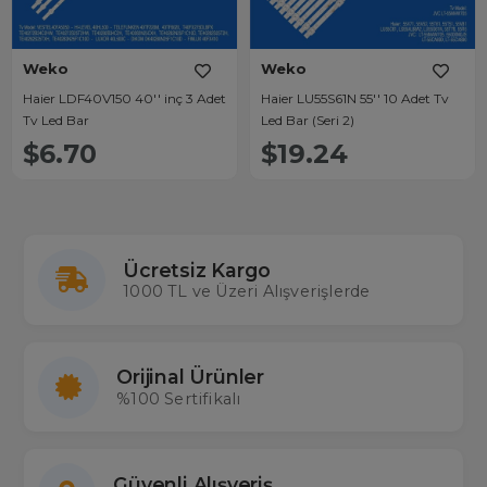
Weko
Weko
Haier LDF40V150 40'' inç 3 Adet
Haier LU55S61N 55'' 10 Adet Tv
Tv Led Bar
Led Bar (Seri 2)
$6.70
$19.24
Ücretsiz Kargo
1000 TL ve Üzeri Alışverişlerde
Orijinal Ürünler
%100 Sertifikalı
Güvenli Alışveriş