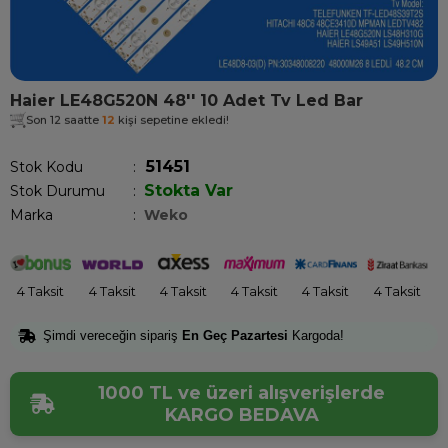
Haier LE48G520N 48'' 10 Adet Tv Led Bar
Son 12 saatte
12
kişi sepetine ekledi!
51451
Stok Kodu
Stokta Var
Stok Durumu
:
Marka
:
Weko
4 Taksit
4 Taksit
4 Taksit
4 Taksit
4 Taksit
4 Taksit
Şimdi vereceğin sipariş
En Geç Pazartesi
Kargoda!
1000 TL ve üzeri alışverişlerde
KARGO BEDAVA