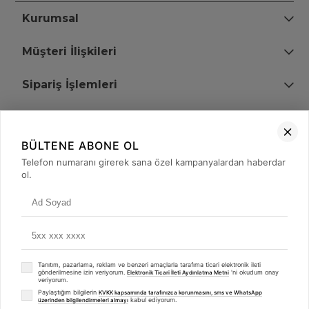
Kurumsal
Müşteri İlişkileri
Sipariş İşlemleri
Bize Ulaşın
BÜLTENE ABONE OL
+90 (850) 473 08 08
Telefon numaranı girerek sana özel kampanyalardan haberdar
ol.
Tevfik Bey Mah. Dr. Ali Demir Cd. No:51 Kat:2 Kobi İş Merkezi
Küçükçekmece / İstanbul
Tanıtım, pazarlama, reklam ve benzeri amaçlarla tarafıma ticari elektronik ileti
gönderilmesine izin veriyorum.
'ni okudum onay
Elektronik Ticari İleti Aydınlatma Metni
veriyorum.
Paylaştığım bilgilerin
KVKK kapsamında tarafınızca korunmasını, sms ve WhatsApp
kabul ediyorum.
üzerinden bilgilendirmeleri almayı