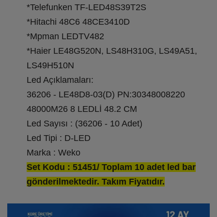
*Telefunken TF-LED48S39T2S
*Hitachi 48C6 48CE3410D
*Mpman LEDTV482
*Haier LE48G520N, LS48H310G, LS49A51,
LS49H510N
Led Açıklamaları:
36206 - LE48D8-03(D) PN:30348008220
48000M26 8 LEDLİ 48.2 CM
Led Sayısı : (36206 - 10 Adet)
Led Tipi : D-LED
Marka : Weko
Set Kodu : 51451/ Toplam 10 adet led bar
gönderilmektedir. Takım Fiyatıdır.