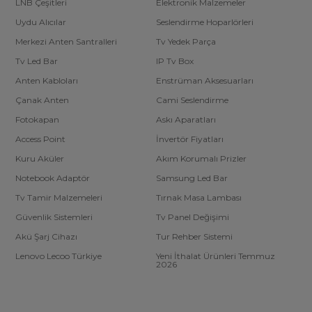
LNB Çeşitleri
Elektronik Malzemeler
Uydu Alıcılar
Seslendirme Hoparlörleri
Merkezi Anten Santralleri
Tv Yedek Parça
Tv Led Bar
IP Tv Box
Anten Kabloları
Enstrüman Aksesuarları
Çanak Anten
Cami Seslendirme
Fotokapan
Askı Aparatları
Access Point
İnvertör Fiyatları
Kuru Aküler
Akım Korumalı Prizler
Notebook Adaptör
Samsung Led Bar
Tv Tamir Malzemeleri
Tırnak Masa Lambası
Güvenlik Sistemleri
Tv Panel Değişimi
Akü Şarj Cihazı
Tur Rehber Sistemi
Lenovo Lecoo Türkiye
Yeni İthalat Ürünleri Temmuz
2026