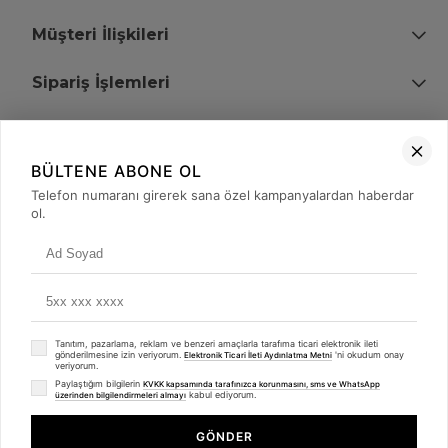
Müşteri İlişkileri
Sipariş İşlemleri
Bize Ulaşın
BÜLTENE ABONE OL
+90 (850) 473 08 08
Telefon numaranı girerek sana özel kampanyalardan haberdar
ol.
Tevfik Bey Mah. Dr. Ali Demir Cd. No:51 Kat:2 Kobi İş Merkezi
Küçükçekmece / İstanbul
Tanıtım, pazarlama, reklam ve benzeri amaçlarla tarafıma ticari elektronik ileti
gönderilmesine izin veriyorum.
'ni okudum onay
Elektronik Ticari İleti Aydınlatma Metni
veriyorum.
Paylaştığım bilgilerin
KVKK kapsamında tarafınızca korunmasını, sms ve WhatsApp
kabul ediyorum.
üzerinden bilgilendirmeleri almayı
© 2008 - 2026
merterelektronik.com
Whatsapp
- Tüm Hakları Saklıdır. Kredi kartı bilgileriniz 256bit SSL sertifikası ile
GÖNDER