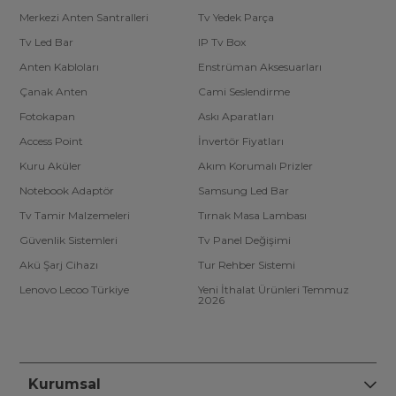
Merkezi Anten Santralleri
Tv Yedek Parça
Tv Led Bar
IP Tv Box
Anten Kabloları
Enstrüman Aksesuarları
Çanak Anten
Cami Seslendirme
Fotokapan
Askı Aparatları
Access Point
İnvertör Fiyatları
Kuru Aküler
Akım Korumalı Prizler
Notebook Adaptör
Samsung Led Bar
Tv Tamir Malzemeleri
Tırnak Masa Lambası
Güvenlik Sistemleri
Tv Panel Değişimi
Akü Şarj Cihazı
Tur Rehber Sistemi
Lenovo Lecoo Türkiye
Yeni İthalat Ürünleri Temmuz
2026
Kurumsal