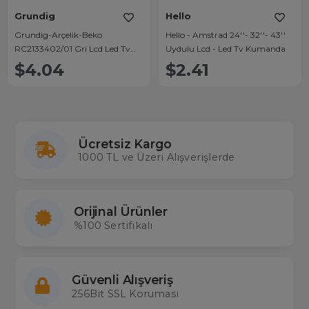
Grundig
Hello
Grundig-Arçelik-Beko
Hello - Amstrad 24''- 32''- 43''
RC2133402/01 Gri Lcd Led Tv
Uydulu Lcd - Led Tv Kumanda
Kumanda
$4.04
$2.41
Ücretsiz Kargo
1000 TL ve Üzeri Alışverişlerde
Orijinal Ürünler
%100 Sertifikalı
Güvenli Alışveriş
256Bit SSL Koruması