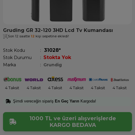
Gruding GR 32-120 3HD Lcd Tv Kumandası
Son 12 saatte
12
kişi sepetine ekledi!
31028*
Stok Kodu
Stokta Yok
Stok Durumu
:
Marka
:
Grundig
4 Taksit
4 Taksit
4 Taksit
4 Taksit
4 Taksit
4 Taksit
Şimdi vereceğin sipariş
En Geç Yarın
Kargoda!
1000 TL ve üzeri alışverişlerde
KARGO BEDAVA