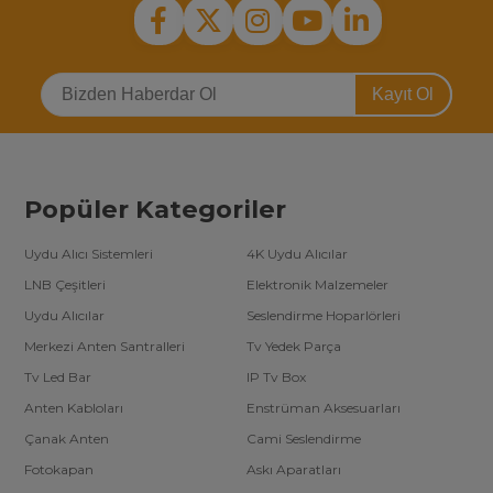
Kayıt Ol
Popüler Kategoriler
Uydu Alıcı Sistemleri
4K Uydu Alıcılar
LNB Çeşitleri
Elektronik Malzemeler
Uydu Alıcılar
Seslendirme Hoparlörleri
Merkezi Anten Santralleri
Tv Yedek Parça
Tv Led Bar
IP Tv Box
Anten Kabloları
Enstrüman Aksesuarları
Çanak Anten
Cami Seslendirme
Fotokapan
Askı Aparatları