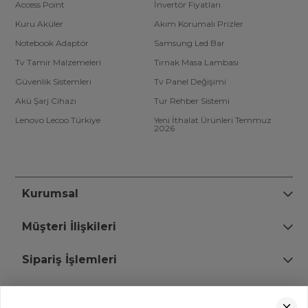
Access Point
İnvertör Fiyatları
Kuru Aküler
Akım Korumalı Prizler
Notebook Adaptör
Samsung Led Bar
Tv Tamir Malzemeleri
Tırnak Masa Lambası
Güvenlik Sistemleri
Tv Panel Değişimi
Akü Şarj Cihazı
Tur Rehber Sistemi
Lenovo Lecoo Türkiye
Yeni İthalat Ürünleri Temmuz
2026
Kurumsal
Müşteri İlişkileri
Sipariş İşlemleri
Bize Ulaşın