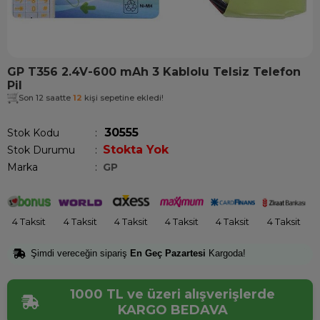
GP T356 2.4V-600 mAh 3 Kablolu Telsiz Telefon
Pil
Son 12 saatte
12
kişi sepetine ekledi!
30555
Stok Kodu
Stokta Yok
Stok Durumu
:
Marka
:
GP
4 Taksit
4 Taksit
4 Taksit
4 Taksit
4 Taksit
4 Taksit
Şimdi vereceğin sipariş
En Geç Pazartesi
Kargoda!
1000 TL ve üzeri alışverişlerde
KARGO BEDAVA