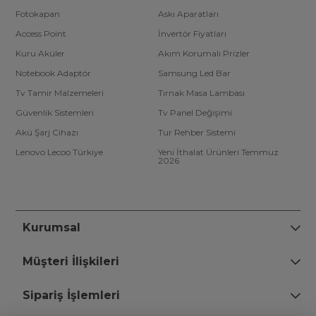
Fotokapan
Askı Aparatları
Access Point
İnvertör Fiyatları
Kuru Aküler
Akım Korumalı Prizler
Notebook Adaptör
Samsung Led Bar
Tv Tamir Malzemeleri
Tırnak Masa Lambası
Güvenlik Sistemleri
Tv Panel Değişimi
Akü Şarj Cihazı
Tur Rehber Sistemi
Lenovo Lecoo Türkiye
Yeni İthalat Ürünleri Temmuz
2026
Kurumsal
Müşteri İlişkileri
Sipariş İşlemleri