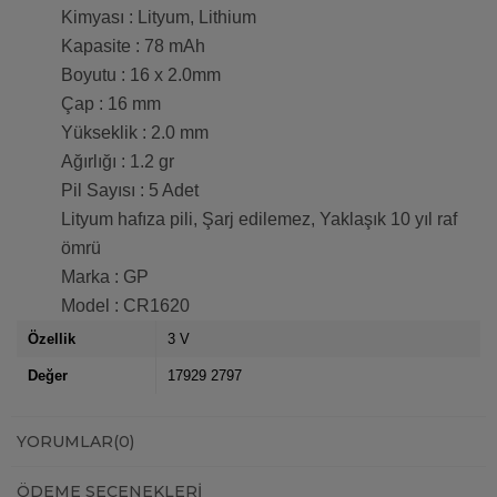
Kimyası : Lityum, Lithium
Kapasite : 78 mAh
Boyutu : 16 x 2.0mm
Çap : 16 mm
Yükseklik : 2.0 mm
Ağırlığı : 1.2 gr
Pil Sayısı : 5 Adet
Lityum hafıza pili, Şarj edilemez, Yaklaşık 10 yıl raf
ömrü
Marka : GP
Model : CR1620
Özellik
3 V
Değer
17929 2797
YORUMLAR
(0)
ÖDEME SEÇENEKLERI