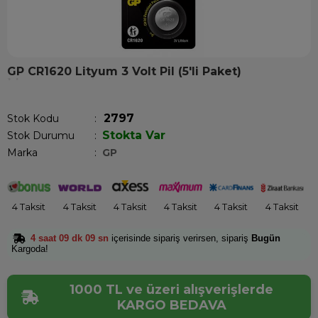
GP CR1620 Lityum 3 Volt Pil (5'li Paket)
Son 12 saatte
12
kişi sepetine ekledi!
2797
Stok Kodu
Stokta Var
Stok Durumu
:
Marka
:
GP
4 Taksit
4 Taksit
4 Taksit
4 Taksit
4 Taksit
4 Taksit
4 saat 09 dk 09 sn
içerisinde sipariş verirsen, sipariş
Bugün
Kargoda!
1000 TL ve üzeri alışverişlerde
KARGO BEDAVA