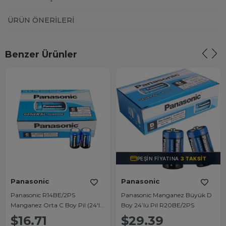
ÜRÜN ÖNERILERI
Benzer Ürünler
PEŞIN FIYATINA
3 TAKSIT
Panasonic
Panasonic
Panasonic R14BE/2PS
Panasonic Manganez Büyük D
Manganez Orta C Boy Pil (24'lü
Boy 24’lü Pil R20BE/2PS
Paket)
$16.71
$29.39