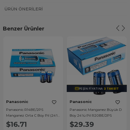
ÜRÜN ÖNERILERI
Benzer Ürünler
PEŞIN FIYATINA
3 TAKSIT
Panasonic
Panasonic
Panasonic R14BE/2PS
Panasonic Manganez Büyük D
Manganez Orta C Boy Pil (24'lü
Boy 24’lü Pil R20BE/2PS
Paket)
$16.71
$29.39