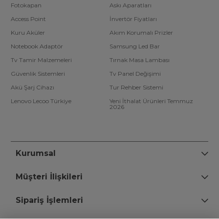
Fotokapan
Askı Aparatları
Access Point
İnvertör Fiyatları
Kuru Aküler
Akım Korumalı Prizler
Notebook Adaptör
Samsung Led Bar
Tv Tamir Malzemeleri
Tırnak Masa Lambası
Güvenlik Sistemleri
Tv Panel Değişimi
Akü Şarj Cihazı
Tur Rehber Sistemi
Lenovo Lecoo Türkiye
Yeni İthalat Ürünleri Temmuz
2026
Kurumsal
Müşteri İlişkileri
Sipariş İşlemleri