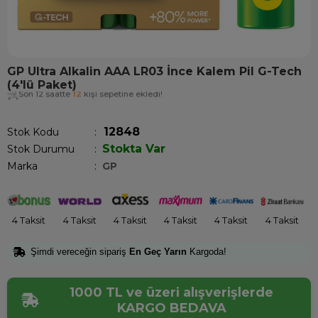
GP Ultra Alkalin AAA LR03 İnce Kalem Pil G-Tech
(4'lü Paket)
Son 12 saatte
12
kişi sepetine ekledi!
12848
Stok Kodu
Stokta Var
Stok Durumu
:
Marka
:
GP
4 Taksit
4 Taksit
4 Taksit
4 Taksit
4 Taksit
4 Taksit
Şimdi vereceğin sipariş
En Geç Yarın
Kargoda!
1000 TL ve üzeri alışverişlerde
KARGO BEDAVA