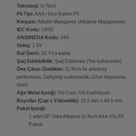
Teknoloji:
G-Tech
Pil Tipi:
AAA / İnce Kalem Pil
Kimyası:
Alkalin Manganez (Alkaline Manganese)
IEC Kodu:
LR03
ANSI/NEDA Kodu:
24A
Voltaj:
1.5V
Raf Ömrü:
10 Yıl'a kadar
Şarj Edilebilirlik:
Şarj Edilemez (Tek kullanımlık)
Öne Çıkan Özellikler:
G-Tech ile artırılmış
performans, Gelişmiş sızdırmazlık, Uzun depolama
ömrü
Ağır Metal İçeriği:
%0 Cıva, %0 Kadmiyum
Boyutlar (Çap x Yükseklik):
10.5 mm x 44.5 mm
Paket İçeriği:
1 adet GP Ultra Alkaline G-Tech AAA 4'lü Pil
Paketi