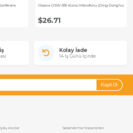
Konferans
Osawa OSW-559 Kürsü Mikrofonu (Ding Dong'lu)
$26.71
iş
Kolay İade
ası
14 İş Günü İçinde
Kayıt Ol
ydu Alıcılar
Seslendirme Hoparlörleri