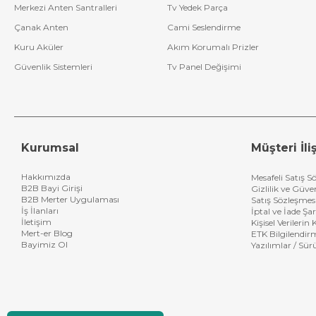
Merkezi Anten Santralleri
Tv Yedek Parça
Çanak Anten
Cami Seslendirme
Kuru Aküler
Akım Korumalı Prizler
Güvenlik Sistemleri
Tv Panel Değişimi
Kurumsal
Müşteri İliş
Hakkımızda
Mesafeli Satış S
B2B Bayi Girişi
Gizlilik ve Güve
B2B Merter Uygulaması
Satış Sözleşmes
İş İlanları
İptal ve İade Şar
İletişim
Kişisel Verileri
Mert-er Blog
ETK Bilgilendir
Bayimiz Ol
Yazılımlar / Sür