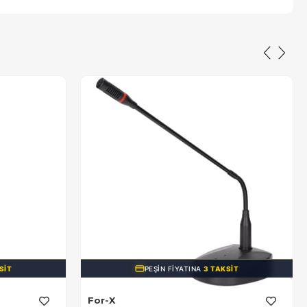
SIT
PEŞIN FIYATINA
3 TAKSIT
For-X