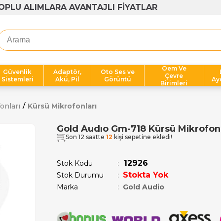
1000 TL ÜZERİ ÜCRETSİZ KARGO
Oem Ve
Güvenlik
Adaptör,
Oto Ses ve
Çevre
Sistemleri
Akü, Pil
Görüntü
Ay
Birimleri
onları
Kürsü Mikrofonları
Gold Audıo Gm-718 Kürsü Mikrofon
Son 12 saatte
12
kişi sepetine ekledi!
12926
Stok Kodu
Stokta Yok
Stok Durumu
:
Marka
:
Gold Audio