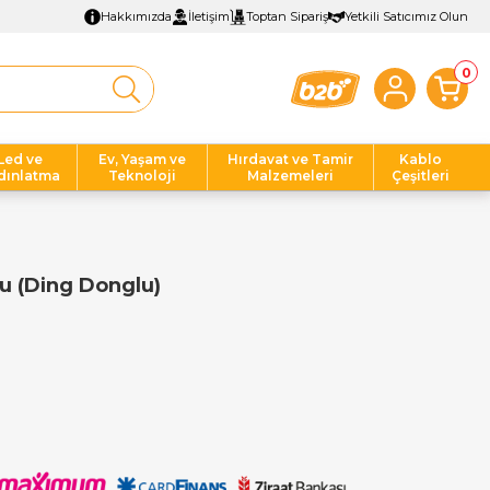
Hakkımızda
İletişim
Toptan Sipariş
Yetkili Satıcımız Olun
0
Led ve
Ev, Yaşam ve
Hırdavat ve Tamir
Kablo
dınlatma
Teknoloji
Malzemeleri
Çeşitleri
u (Ding Donglu)