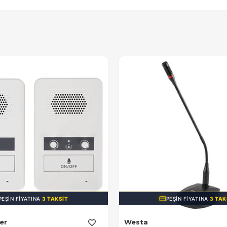
PEŞIN FIYATINA
3 TAKSIT
PEŞIN FIYATINA
3 TAK
er
Westa