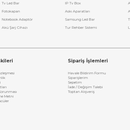
Tv Led Bar
IP Tv Box
A
Fotokapan
Askı Aparatları
A
Notebook Adaptör
Samsung Led Bar
T
Akü Şarj Cihazı
Tur Rehber Sistemi
L
kileri
Sipariş İşlemleri
özleşmesi
Havale Bildirim Formu
nlik
Siparişlerim
i
Sepetim
tları
İade / Değişim Talebi
n Korunması
Toptan Alışveriş
me Metni
ücüler