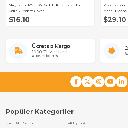
Magicvoice MV-H05 Kablolu Kürsü Mikrofonu
PowerMaster D
Spiral Akrobat Gövde
Menzilli Vezne 
$16.10
$29.10
Ücretsiz Kargo
O
1000 TL ve Üzeri
%
Alışverişlerde
Popüler Kategoriler
Uydu Alıcı Sistemleri
4K Uydu Alıcılar