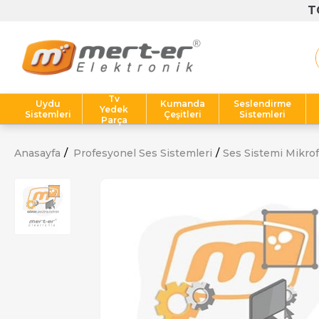
Tv
Uydu
Kumanda
Seslendirme
Yedek
Sistemleri
Çeşitleri
Sistemleri
Parça
Anasayfa
Profesyonel Ses Sistemleri
Ses Sistemi Mikrof