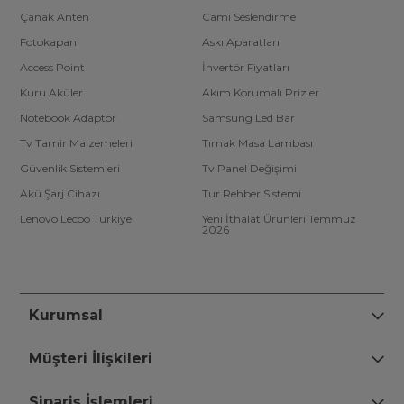
Çanak Anten
Cami Seslendirme
Fotokapan
Askı Aparatları
Access Point
İnvertör Fiyatları
Kuru Aküler
Akım Korumalı Prizler
Notebook Adaptör
Samsung Led Bar
Tv Tamir Malzemeleri
Tırnak Masa Lambası
Güvenlik Sistemleri
Tv Panel Değişimi
Akü Şarj Cihazı
Tur Rehber Sistemi
Lenovo Lecoo Türkiye
Yeni İthalat Ürünleri Temmuz
2026
Kurumsal
Müşteri İlişkileri
Sipariş İşlemleri