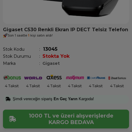
Gigaset C530 Renkli Ekran IP DECT Telsiz Telefon
Son 1 saatte
1
kişi satın aldı!
13045
Stok Kodu
Stokta Yok
Stok Durumu
:
Marka
:
Gigaset
4 Taksit
4 Taksit
4 Taksit
4 Taksit
4 Taksit
4 Taksit
Şimdi vereceğin sipariş
En Geç Yarın
Kargoda!
1000 TL ve üzeri alışverişlerde
KARGO BEDAVA