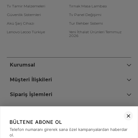
Tv Tamir Malzemeleri
Tırnak Masa Lambası
Güvenlik Sistemleri
Tv Panel Değişimi
Akü Şarj Cihazı
Tur Rehber Sistemi
Lenovo Lecoo Türkiye
Yeni İthalat Ürünleri Temmuz
2026
Kurumsal
Müşteri İlişkileri
Sipariş İşlemleri
Bize Ulaşın
BÜLTENE ABONE OL
+90 (850) 473 08 08
Telefon numaranı girerek sana özel kampanyalardan haberdar
ol.
Tevfik Bey Mah. Dr. Ali Demir Cd. No:51 Kat:2 Kobi İş Merkezi