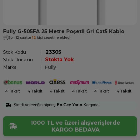
Fully G-505FA 25 Metre Poşetli Gri Cat5 Kablo
Son 12 saatte
12
kişi sepetine ekledi!
23305
Stok Kodu
Stokta Yok
Stok Durumu
:
Marka
:
Fully
4 Taksit
4 Taksit
4 Taksit
4 Taksit
4 Taksit
4 Taksit
Şimdi vereceğin sipariş
En Geç Yarın
Kargoda!
1000 TL ve üzeri alışverişlerde
KARGO BEDAVA