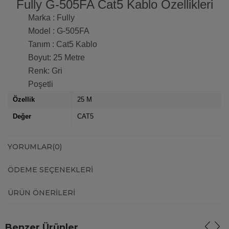
Fully G-505FA Cat5 Kablo Özellikleri
Marka : Fully
Model : G-505FA
Tanım : Cat5 Kablo
Boyut: 25 Metre
Renk: Gri
Poşetli
Özellik
25 M
Değer
CAT5
YORUMLAR
(0)
ÖDEME SEÇENEKLERI
ÜRÜN ÖNERILERI
Benzer Ürünler