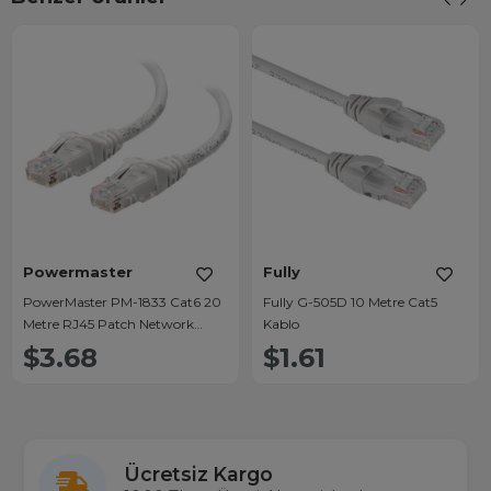
Powermaster
Fully
PowerMaster PM-1833 Cat6 20
Fully G-505D 10 Metre Cat5
Metre RJ45 Patch Network
Kablo
Ethernet İnternet Kablosu
$3.68
$1.61
Ücretsiz Kargo