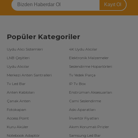
Kayıt Ol
Popüler Kategoriler
Uydu Alıcı Sistemleri
4K Uydu Alıcılar
LNB Çeşitleri
Elektronik Malzemeler
Uydu Alıcılar
Seslendirme Hoparlörleri
Merkezi Anten Santralleri
Tv Yedek Parça
Tv Led Bar
IP Tv Box
Anten Kabloları
Enstrüman Aksesuarları
Çanak Anten
Cami Seslendirme
Fotokapan
Askı Aparatları
Access Point
İnvertör Fiyatları
Kuru Aküler
Akım Korumalı Prizler
Notebook Adaptör
Samsung Led Bar