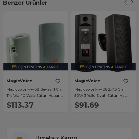
Benzer Ürünler
PEŞIN FIYATINA
3 TAKSIT
PEŞIN FIYATINA
3 TAKSIT
MagicVoice
MagicVoice
Magicvoice MV-38 Beyaz 11 Cm
Magicvoice MV-26 2x7,5 Cm
Trafolu 40 Watt Sütun Hoparlör
50W 3 Yollu Siyah Sütun Hat
2'li Takım
Trafolu Hoparlör 2'li Takım
$113.37
$91.69
Ücretsiz Kargo