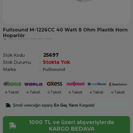
Fullsound M-1226CC 40 Watt 8 Ohm Plastik Horn
Hoparlör
Son 1 saatte
1
kişi satın aldı!
25697
Stok Kodu
Stokta Yok
Stok Durumu
:
Marka
:
Fullsound
4 Taksit
4 Taksit
4 Taksit
4 Taksit
4 Taksit
4 Taksit
Şimdi vereceğin sipariş
En Geç Yarın
Kargoda!
1000 TL ve üzeri alışverişlerde
KARGO BEDAVA