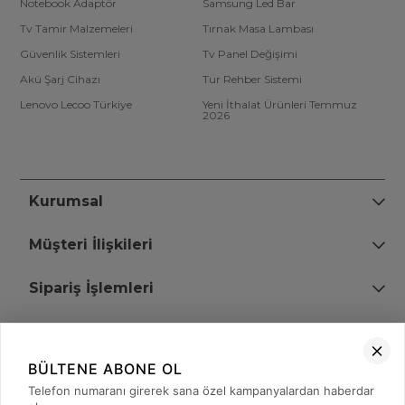
Notebook Adaptör
Samsung Led Bar
Tv Tamir Malzemeleri
Tırnak Masa Lambası
Güvenlik Sistemleri
Tv Panel Değişimi
Akü Şarj Cihazı
Tur Rehber Sistemi
Lenovo Lecoo Türkiye
Yeni İthalat Ürünleri Temmuz
2026
Kurumsal
Müşteri İlişkileri
Sipariş İşlemleri
Bize Ulaşın
BÜLTENE ABONE OL
+90 (850) 473 08 08
Telefon numaranı girerek sana özel kampanyalardan haberdar