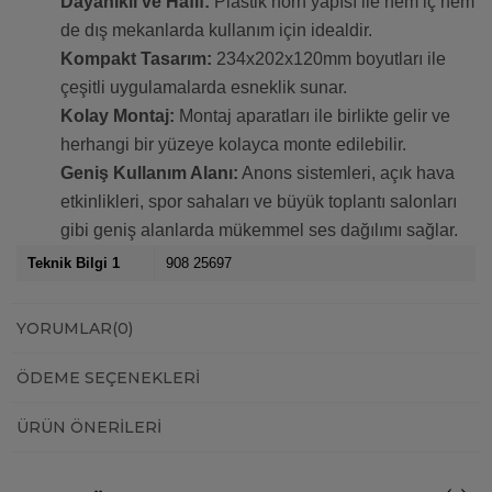
Dayanıklı ve Hafif:
Plastik horn yapısı ile hem iç hem
de dış mekanlarda kullanım için idealdir.
Kompakt Tasarım:
234x202x120mm boyutları ile
çeşitli uygulamalarda esneklik sunar.
Kolay Montaj:
Montaj aparatları ile birlikte gelir ve
herhangi bir yüzeye kolayca monte edilebilir.
Geniş Kullanım Alanı:
Anons sistemleri, açık hava
etkinlikleri, spor sahaları ve büyük toplantı salonları
gibi geniş alanlarda mükemmel ses dağılımı sağlar.
Teknik Bilgi 1
908 25697
YORUMLAR
(0)
ÖDEME SEÇENEKLERI
ÜRÜN ÖNERILERI