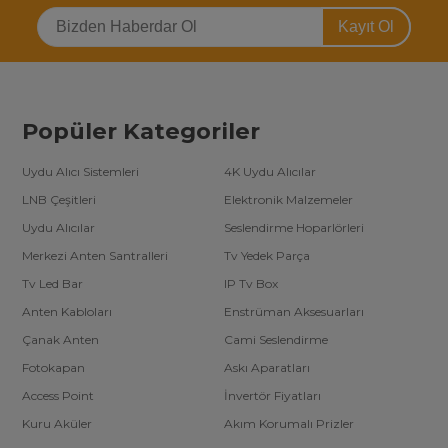
Kayıt Ol
Popüler Kategoriler
Uydu Alıcı Sistemleri
4K Uydu Alıcılar
LNB Çeşitleri
Elektronik Malzemeler
Uydu Alıcılar
Seslendirme Hoparlörleri
Merkezi Anten Santralleri
Tv Yedek Parça
Tv Led Bar
IP Tv Box
Anten Kabloları
Enstrüman Aksesuarları
Çanak Anten
Cami Seslendirme
Fotokapan
Askı Aparatları
Access Point
İnvertör Fiyatları
Kuru Aküler
Akım Korumalı Prizler