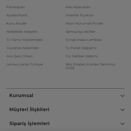
Fotokapan
Askı Aparatları
Access Point
İnvertör Fiyatları
Kuru Aküler
Akım Korumalı Prizler
Notebook Adaptör
Samsung Led Bar
Tv Tamir Malzemeleri
Tırnak Masa Lambası
Güvenlik Sistemleri
Tv Panel Değişimi
Akü Şarj Cihazı
Tur Rehber Sistemi
Lenovo Lecoo Türkiye
Yeni İthalat Ürünleri Temmuz
2026
Kurumsal
Müşteri İlişkileri
Sipariş İşlemleri