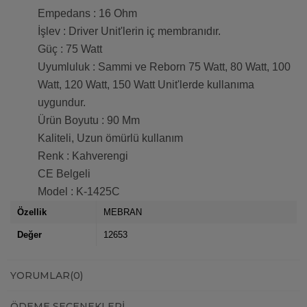
Empedans : 16 Ohm
İşlev : Driver Unit'lerin iç membranıdır.
Güç : 75 Watt
Uyumluluk : Sammi ve Reborn 75 Watt, 80 Watt, 100
Watt, 120 Watt, 150 Watt Unit'lerde kullanıma
uygundur.
Ürün Boyutu : 90 Mm
Kaliteli, Uzun ömürlü kullanım
Renk : Kahverengi
CE Belgeli
Model : K-1425C
Özellik
MEBRAN
Değer
12653
YORUMLAR
(0)
ÖDEME SEÇENEKLERI