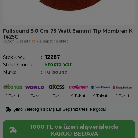
Fullsound 5.0 Cm 75 Watt Sammi Tip Membran K-
1425C
Son 12 saatte
12
kişi sepetine ekledi!
12287
Stok Kodu
Stokta Var
Stok Durumu
:
Marka
:
Fullsound
4 Taksit
4 Taksit
4 Taksit
4 Taksit
4 Taksit
4 Taksit
Şimdi vereceğin sipariş
En Geç Pazartesi
Kargoda!
1000 TL ve üzeri alışverişlerde
KARGO BEDAVA