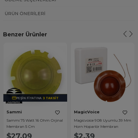
ÜRÜN ÖNERILERI
Benzer Ürünler
PEŞIN FIYATINA
3 TAKSIT
Sammi
MagicVoice
Sammi 75 Watt 16 Ohm Orjinal
Magicvoice 908 Uyumlu 39 Mm
Membran 5 Cm
Horn Hoparlör Membran
$27.09
$2.39