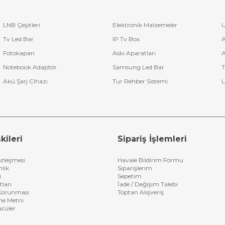
LNB Çeşitleri
Elektronik Malzemeler
U
Tv Led Bar
IP Tv Box
A
Fotokapan
Askı Aparatları
A
Notebook Adaptör
Samsung Led Bar
T
Akü Şarj Cihazı
Tur Rehber Sistemi
L
kileri
Sipariş İşlemleri
özleşmesi
Havale Bildirim Formu
nlik
Siparişlerim
i
Sepetim
tları
İade / Değişim Talebi
n Korunması
Toptan Alışveriş
me Metni
ücüler