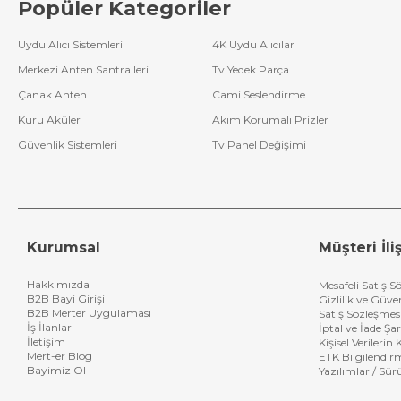
Popüler Kategoriler
Uydu Alıcı Sistemleri
4K Uydu Alıcılar
Merkezi Anten Santralleri
Tv Yedek Parça
Çanak Anten
Cami Seslendirme
Kuru Aküler
Akım Korumalı Prizler
Güvenlik Sistemleri
Tv Panel Değişimi
Kurumsal
Müşteri İliş
Hakkımızda
Mesafeli Satış S
B2B Bayi Girişi
Gizlilik ve Güve
B2B Merter Uygulaması
Satış Sözleşmes
İş İlanları
İptal ve İade Şar
İletişim
Kişisel Verileri
Mert-er Blog
ETK Bilgilendir
Bayimiz Ol
Yazılımlar / Sür