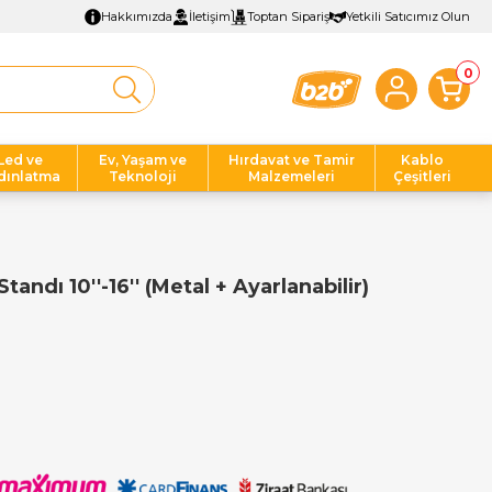
Hakkımızda
İletişim
Toptan Sipariş
Yetkili Satıcımız Olun
0
Led ve
Ev, Yaşam ve
Hırdavat ve Tamir
Kablo
dınlatma
Teknoloji
Malzemeleri
Çeşitleri
andı 10''-16'' (Metal + Ayarlanabilir)