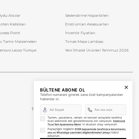
ydu Alıcılar
Seslendirme Hoparlörleri
nten Kabloları
Enstrüman Aksesuarları
ccess Point
İnvertör Fiyatları
v Tamir Malzemeleri
Tırnak Masa Lambası
enovo Lecoo Türkiye
Yeni İthalat Ürünleri Temmuz 2026
Bize Ulaşın
BÜLTENE ABONE OL
+90 (850) 473 08 08
Telefon numaranı girerek sana özel kampanyalardan
haberdar ol.
Tevfik Bey Mah. Dr. Ali Demir Cd. No:51 Kat:2 Kobi İş
Merkezi
Küçükçekmece / İstanbul
Tanıtım, pazarlama, reklam ve benzeri amaçlarla tarafıma
ticari elektronik ileti gönderilmesine izin veriyorum.
Elektronik
'ni okudum onay veriyorum.
Ticari İleti Aydınlatma Metni
Paylaştığım bilgilerin
KVKK kapsamında tarafınızca korunmasını,
kabul
sms ve WhatsApp üzerinden bilgilendirmeleri almayı
ediyorum.