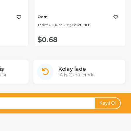
Oem
Tablet PC iPad Giriş Soketi HFE1
$0.68
iş
Kolay İade
ası
14 İş Günü İçinde
Kayıt Ol