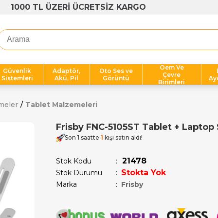
1000 TL ÜZERİ ÜCRETSİZ KARGO
Oem Ve
Güvenlik
Adaptör,
Oto Ses ve
Çevre
Sistemleri
Akü, Pil
Görüntü
Ay
Birimleri
meler
Tablet Malzemeleri
Frisby FNC-5105ST Tablet + Laptop St
Son 1 saatte
1
kişi satın aldı!
21478
Stok Kodu
Stokta Yok
Stok Durumu
:
Marka
:
Frisby