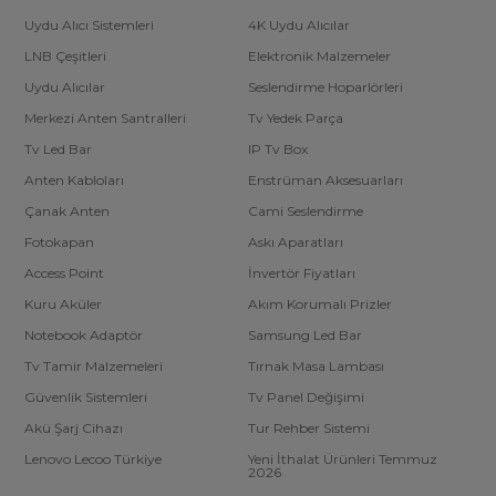
Uydu Alıcı Sistemleri
4K Uydu Alıcılar
LNB Çeşitleri
Elektronik Malzemeler
Uydu Alıcılar
Seslendirme Hoparlörleri
Merkezi Anten Santralleri
Tv Yedek Parça
Tv Led Bar
IP Tv Box
Anten Kabloları
Enstrüman Aksesuarları
Çanak Anten
Cami Seslendirme
Fotokapan
Askı Aparatları
Access Point
İnvertör Fiyatları
Kuru Aküler
Akım Korumalı Prizler
Notebook Adaptör
Samsung Led Bar
Tv Tamir Malzemeleri
Tırnak Masa Lambası
Güvenlik Sistemleri
Tv Panel Değişimi
Akü Şarj Cihazı
Tur Rehber Sistemi
Lenovo Lecoo Türkiye
Yeni İthalat Ürünleri Temmuz
2026