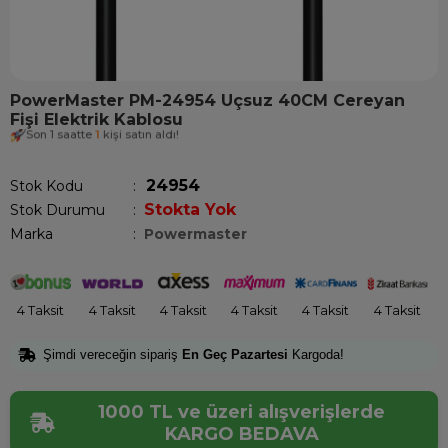
PowerMaster PM-24954 Uçsuz 40CM Cereyan
Fişi Elektrik Kablosu
Son 1 saatte
1
kişi satın aldı!
24954
Stok Kodu
Stokta Yok
Stok Durumu
:
Marka
:
Powermaster
4 Taksit
4 Taksit
4 Taksit
4 Taksit
4 Taksit
4 Taksit
Şimdi vereceğin sipariş
En Geç Pazartesi
Kargoda!
1000 TL ve üzeri alışverişlerde
KARGO BEDAVA