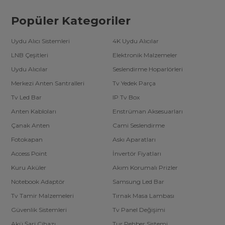
Popüler Kategoriler
Uydu Alıcı Sistemleri
4K Uydu Alıcılar
LNB Çeşitleri
Elektronik Malzemeler
Uydu Alıcılar
Seslendirme Hoparlörleri
Merkezi Anten Santralleri
Tv Yedek Parça
Tv Led Bar
IP Tv Box
Anten Kabloları
Enstrüman Aksesuarları
Çanak Anten
Cami Seslendirme
Fotokapan
Askı Aparatları
Access Point
İnvertör Fiyatları
Kuru Aküler
Akım Korumalı Prizler
Notebook Adaptör
Samsung Led Bar
Tv Tamir Malzemeleri
Tırnak Masa Lambası
Güvenlik Sistemleri
Tv Panel Değişimi
Akü Şarj Cihazı
Tur Rehber Sistemi