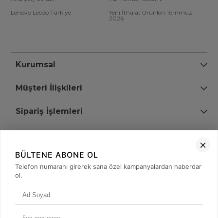
Lenovo Lecoo Türkiye
Yeni İthalat Ürünleri Temmuz
2026
Kurumsal
Müşteri İlişkileri
Sipariş İşlemleri
Bize Ulaşın
BÜLTENE ABONE OL
+90 (850) 473 08 08
Telefon numaranı girerek sana özel kampanyalardan haberdar
ol.
Tevfik Bey Mah. Dr. Ali Demir Cd. No:51 Kat:2 Kobi İş Merkezi
Küçükçekmece / İstanbul