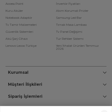
Access Point
İnvertör Fiyatları
Kuru Aküler
Akım Korumalı Prizler
Notebook Adaptör
Samsung Led Bar
Tv Tamir Malzemeleri
Tırnak Masa Lambası
Güvenlik Sistemleri
Tv Panel Değişimi
Akü Şarj Cihazı
Tur Rehber Sistemi
Lenovo Lecoo Türkiye
Yeni İthalat Ürünleri Temmuz
2026
Kurumsal
Müşteri İlişkileri
Sipariş İşlemleri
Bize Ulaşın