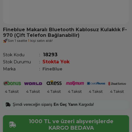
Fineblue Makaralı Bluetooth Kablosuz Kulaklık F-
970 (Çift Telefon Bağlanabilir)
Son 1 saatte
1
kişi satın aldı!
18293
Stok Kodu
Stokta Yok
Stok Durumu
:
Marka
:
FineBlue
4 Taksit
4 Taksit
4 Taksit
4 Taksit
4 Taksit
4 Taksit
Şimdi vereceğin sipariş
En Geç Yarın
Kargoda!
1000 TL ve üzeri alışverişlerde
KARGO BEDAVA