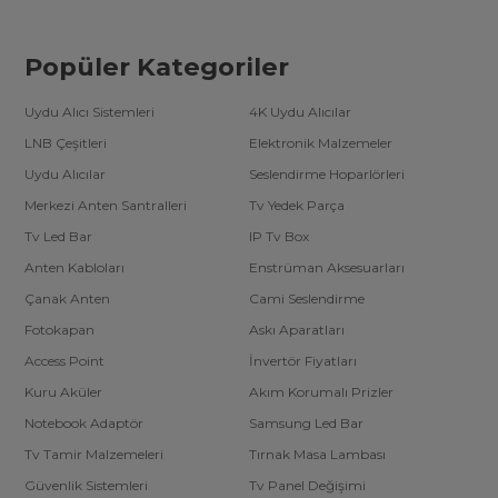
Popüler Kategoriler
Uydu Alıcı Sistemleri
4K Uydu Alıcılar
LNB Çeşitleri
Elektronik Malzemeler
Uydu Alıcılar
Seslendirme Hoparlörleri
Merkezi Anten Santralleri
Tv Yedek Parça
Tv Led Bar
IP Tv Box
Anten Kabloları
Enstrüman Aksesuarları
Çanak Anten
Cami Seslendirme
Fotokapan
Askı Aparatları
Access Point
İnvertör Fiyatları
Kuru Aküler
Akım Korumalı Prizler
Notebook Adaptör
Samsung Led Bar
Tv Tamir Malzemeleri
Tırnak Masa Lambası
Güvenlik Sistemleri
Tv Panel Değişimi