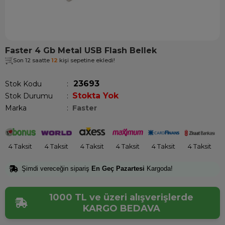
Faster 4 Gb Metal USB Flash Bellek
Son 12 saatte
12
kişi sepetine ekledi!
23693
Stok Kodu
Stokta Yok
Stok Durumu
:
Marka
:
Faster
4 Taksit
4 Taksit
4 Taksit
4 Taksit
4 Taksit
4 Taksit
Şimdi vereceğin sipariş
En Geç Pazartesi
Kargoda!
1000 TL ve üzeri alışverişlerde
KARGO BEDAVA