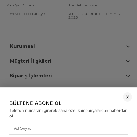
Akü Şarj Cihazı
Tur Rehber Sistemi
Lenovo Lecoo Türkiye
Yeni İthalat Ürünleri Temmuz
2026
Kurumsal
Müşteri İlişkileri
Sipariş İşlemleri
Bize Ulaşın
BÜLTENE ABONE OL
+90 (850) 473 08 08
Telefon numaranı girerek sana özel kampanyalardan haberdar
ol.
Tevfik Bey Mah. Dr. Ali Demir Cd. No:51 Kat:2 Kobi İş Merkezi
Küçükçekmece / İstanbul