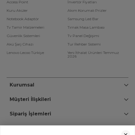
Access Point
İnvertör Fiyatları
Kuru Aküler
Akım Korumalı Prizler
Notebook Adaptör
Samsung Led Bar
Tv Tamir Malzemeleri
Tırnak Masa Lambası
Güvenlik Sistemleri
Tv Panel Değişimi
Akü Şarj Cihazı
Tur Rehber Sistemi
Lenovo Lecoo Türkiye
Yeni İthalat Ürünleri Temmuz
2026
Kurumsal
Müşteri İlişkileri
Sipariş İşlemleri
Bize Ulaşın