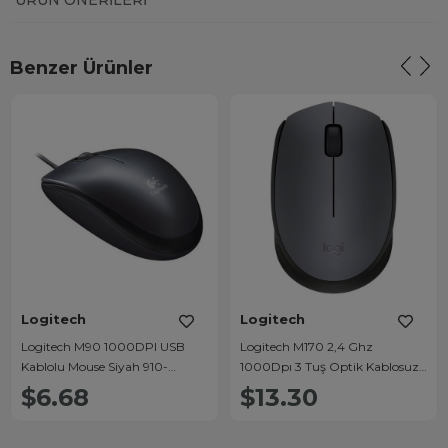
ÜRÜN ÖNERILERI
Benzer Ürünler
Logitech
Logitech
Logitech M90 1000DPI USB
Logitech M170 2,4 Ghz
Kablolu Mouse Siyah 910-
1000Dpı 3 Tuş Optik Kablosuz
001793
Mouse
$6.68
$13.30