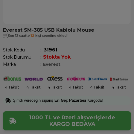
Everest SM-385 USB Kablolu Mouse
Son 12 saatte
12
kişi sepetine ekledi!
31961
Stok Kodu
Stokta Yok
Stok Durumu
:
Marka
:
Everest
4 Taksit
4 Taksit
4 Taksit
4 Taksit
4 Taksit
4 Taksit
Şimdi vereceğin sipariş
En Geç Pazartesi
Kargoda!
1000 TL ve üzeri alışverişlerde
KARGO BEDAVA