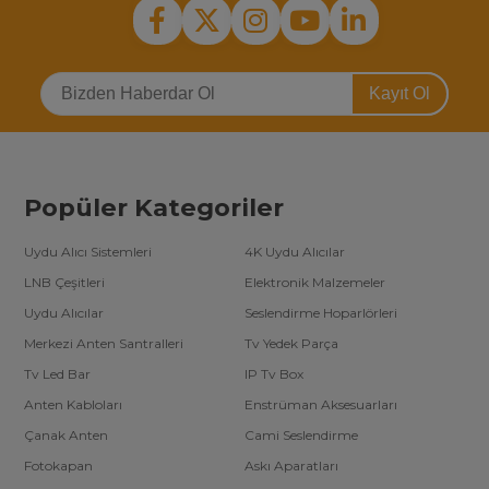
Kayıt Ol
Popüler Kategoriler
Uydu Alıcı Sistemleri
4K Uydu Alıcılar
LNB Çeşitleri
Elektronik Malzemeler
Uydu Alıcılar
Seslendirme Hoparlörleri
Merkezi Anten Santralleri
Tv Yedek Parça
Tv Led Bar
IP Tv Box
Anten Kabloları
Enstrüman Aksesuarları
Çanak Anten
Cami Seslendirme
Fotokapan
Askı Aparatları