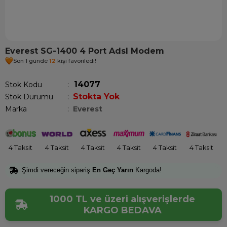
Everest SG-1400 4 Port Adsl Modem
Son 1 günde
12
kişi favoriledi!
14077
Stok Kodu
Stokta Yok
Stok Durumu
:
Marka
:
Everest
4 Taksit
4 Taksit
4 Taksit
4 Taksit
4 Taksit
4 Taksit
Şimdi vereceğin sipariş
En Geç Yarın
Kargoda!
1000 TL ve üzeri alışverişlerde
KARGO BEDAVA