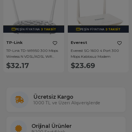
PEŞIN FIYATINA
3 TAKSIT
PEŞIN FIYATINA
3 TAKSIT
TP-Link
Everest
TP-Link TD-W9950 300 Mbps
Everest SG-1600 4 Port 300
Wireless N VDSL/ADSL Wifi
Mbps Kablosuz Modem
Modem Router
$32.17
$23.69
Ücretsiz Kargo
1000 TL ve Üzeri Alışverişlerde
Orijinal Ürünler
%100 Sertifikalı