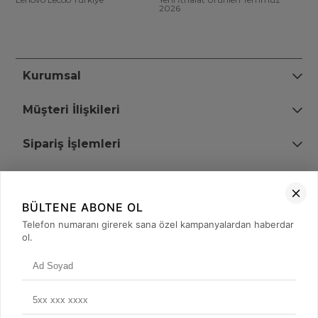
2026
Kurumsal
Müşteri İlişkileri
Sipariş İşlemleri
Bize Ulaşın
BÜLTENE ABONE OL
+90 (850) 473 08 08
Telefon numaranı girerek sana özel kampanyalardan haberdar
ol.
Tevfik Bey Mah. Dr. Ali Demir Cd. No:51 Kat:2 Kobi İş Merkezi
Küçükçekmece / İstanbul