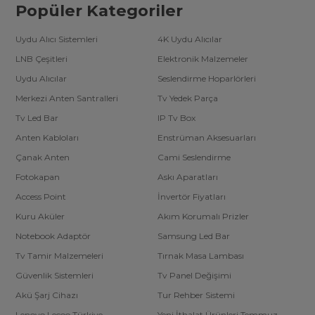
Popüler Kategoriler
Uydu Alıcı Sistemleri
4K Uydu Alıcılar
LNB Çeşitleri
Elektronik Malzemeler
Uydu Alıcılar
Seslendirme Hoparlörleri
Merkezi Anten Santralleri
Tv Yedek Parça
Tv Led Bar
IP Tv Box
Anten Kabloları
Enstrüman Aksesuarları
Çanak Anten
Cami Seslendirme
Fotokapan
Askı Aparatları
Access Point
İnvertör Fiyatları
Kuru Aküler
Akım Korumalı Prizler
Notebook Adaptör
Samsung Led Bar
Tv Tamir Malzemeleri
Tırnak Masa Lambası
Güvenlik Sistemleri
Tv Panel Değişimi
Akü Şarj Cihazı
Tur Rehber Sistemi
Lenovo Lecoo Türkiye
Yeni İthalat Ürünleri Temmuz