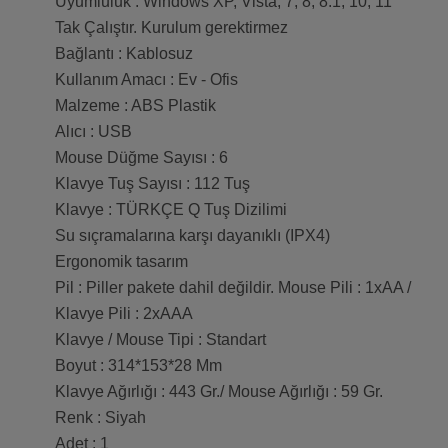
Uyumluluk : Windows XP, Vista, 7, 8, 8.1, 10, 11
Tak Çalıştır. Kurulum gerektirmez
Bağlantı : Kablosuz
Kullanım Amacı : Ev - Ofis
Malzeme : ABS Plastik
Alıcı : USB
Mouse Düğme Sayısı : 6
Klavye Tuş Sayısı : 112 Tuş
Klavye : TÜRKÇE Q Tuş Dizilimi
Su sıçramalarına karşı dayanıklı (IPX4)
Ergonomik tasarım
Pil : Piller pakete dahil değildir. Mouse Pili : 1xAA /
Klavye Pili : 2xAAA
Klavye / Mouse Tipi : Standart
Boyut : 314*153*28 Mm
Klavye Ağırlığı : 443 Gr./ Mouse Ağırlığı : 59 Gr.
Renk : Siyah
Adet : 1