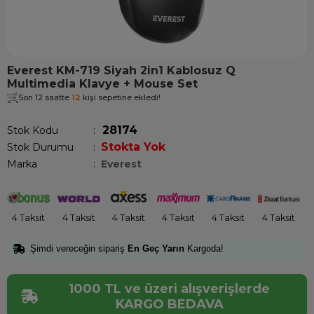
Everest KM-719 Siyah 2in1 Kablosuz Q
Multimedia Klavye + Mouse Set
Son 12 saatte
12
kişi sepetine ekledi!
28174
Stok Kodu
Stokta Yok
Stok Durumu
:
Marka
:
Everest
4 Taksit
4 Taksit
4 Taksit
4 Taksit
4 Taksit
4 Taksit
Şimdi vereceğin sipariş
En Geç Yarın
Kargoda!
1000 TL ve üzeri alışverişlerde
KARGO BEDAVA