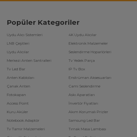
Popüler Kategoriler
Uydu Alıcı Sistemleri
4K Uydu Alıcılar
LNB Çeşitleri
Elektronik Malzemeler
Uydu Alıcılar
Seslendirme Hoparlörleri
Merkezi Anten Santralleri
Tv Yedek Parça
Tv Led Bar
IP Tv Box
Anten Kabloları
Enstrüman Aksesuarları
Çanak Anten
Cami Seslendirme
Fotokapan
Askı Aparatları
Access Point
İnvertör Fiyatları
Kuru Aküler
Akım Korumalı Prizler
Notebook Adaptör
Samsung Led Bar
Tv Tamir Malzemeleri
Tırnak Masa Lambası