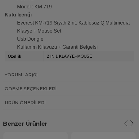
Model : KM-719
Kutu İçeriği
Everest KM-719 Siyah 2in1 Kablosuz Q Multimedia
Klavye + Mouse Set
Usb Dongle
Kullanım Kılavuzu + Garanti Belgelsi
Özellik
2 IN 1 KLAVYE+MOUSE
YORUMLAR
(0)
ÖDEME SEÇENEKLERI
ÜRÜN ÖNERILERI
Benzer Ürünler