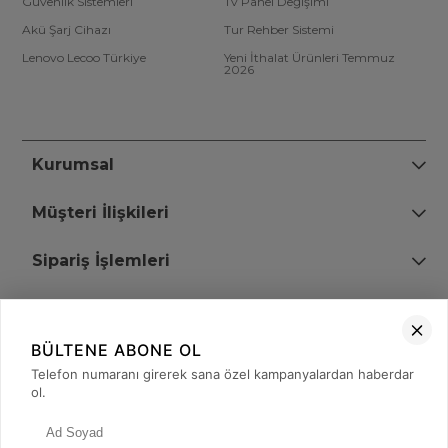
Güvenlik Sistemleri
Tv Panel Değişimi
Akü Şarj Cihazı
Tur Rehber Sistemi
Lenovo Lecoo Türkiye
Yeni İthalat Ürünleri Temmuz
2026
Kurumsal
Müşteri İlişkileri
Sipariş İşlemleri
Bize Ulaşın
BÜLTENE ABONE OL
+90 (850) 473 08 08
Telefon numaranı girerek sana özel kampanyalardan haberdar
ol.
Tevfik Bey Mah. Dr. Ali Demir Cd. No:51 Kat:2 Kobi İş Merkezi
Küçükçekmece / İstanbul