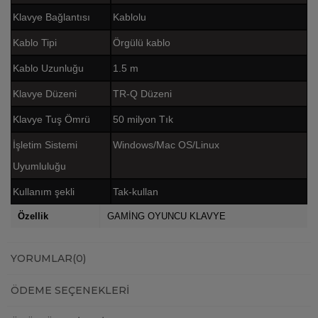
Klavye Bağlantısı
Kablolu
Kablo Tipi
Örgülü kablo
Kablo Uzunluğu
1.5 m
Klavye Düzeni
TR-Q Düzeni
Klavye Tuş Ömrü
50 milyon Tık
İşletim Sistemi
Windows/Mac OS/Linux
Uyumluluğu
Kullanım şekli
Tak-kullan
Özellik
GAMİNG OYUNCU KLAVYE
YORUMLAR
(0)
ÖDEME SEÇENEKLERI