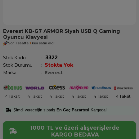
Everest KB-G7 ARMOR Siyah USB Q Gaming
Oyuncu Klavyesi
Son 1 saatte
1
kişi satın aldı!
3322
Stok Kodu
Stokta Yok
Stok Durumu
:
Marka
:
Everest
4 Taksit
4 Taksit
4 Taksit
4 Taksit
4 Taksit
4 Taksit
Şimdi vereceğin sipariş
En Geç Pazartesi
Kargoda!
1000 TL ve üzeri alışverişlerde
KARGO BEDAVA