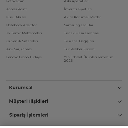
Fotokapan
Askı Aparatları
Access Point
İnvertör Fiyatları
Kuru Aküler
Akım Korumalı Prizler
Notebook Adaptör
Samsung Led Bar
Tv Tamir Malzemeleri
Tırnak Masa Lambası
Güvenlik Sistemleri
Tv Panel Değişimi
Akü Şarj Cihazı
Tur Rehber Sistemi
Lenovo Lecoo Türkiye
Yeni İthalat Ürünleri Temmuz
2026
Kurumsal
Müşteri İlişkileri
Sipariş İşlemleri