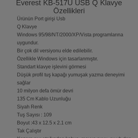
Everest KB-517U USB Q Klavye
Özellikleri
Ürünün Port girişi Usb
Q Klavye
Windows 95/98/NT/2000/XP/Vista programlarına
uygundur.
Bir çok dil versiyonu elde edilebilir.
Özellikle Windows için tasarlanmıştır.
Standart klavye işlevini görmesi
Düşük profil tuş kapağı yumuşak yazma deneyimi
sağlar
10 milyon defa ömür devri
135 Cm Kablo Uzunluğu
Siyah Renk
Tuş Sayısı : 109
Boyut :43 x 12.5 x 2.1 cm
Tak Çalıştır