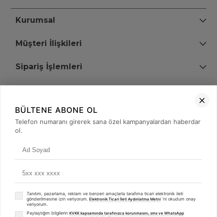
Kurumsal
Müşteri İlişkileri
Sipariş İşlemleri
Bize Ulaşın
BÜLTENE ABONE OL
+90 (850) 473 08 08
Telefon numaranı girerek sana özel kampanyalardan haberdar
ol.
Tevfik Bey Mah. Dr. Ali Demir Cd. No:51 Kat:2 Kobi İş Merkezi
Küçükçekmece / İstanbul
Tanıtım, pazarlama, reklam ve benzeri amaçlarla tarafıma ticari elektronik ileti
gönderilmesine izin veriyorum.
'ni okudum onay
Elektronik Ticari İleti Aydınlatma Metni
veriyorum.
Paylaştığım bilgilerin
KVKK kapsamında tarafınızca korunmasını, sms ve WhatsApp