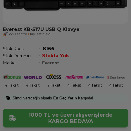
Everest KB-517U USB Q Klavye
Son 1 saatte
1
kişi satın aldı!
8166
Stok Kodu
Stokta Yok
Stok Durumu
:
Marka
:
Everest
4 Taksit
4 Taksit
4 Taksit
4 Taksit
4 Taksit
4 Taksit
Şimdi vereceğin sipariş
En Geç Yarın
Kargoda!
1000 TL ve üzeri alışverişlerde
KARGO BEDAVA