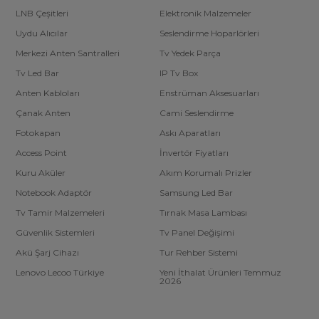
LNB Çeşitleri
Elektronik Malzemeler
Uydu Alıcılar
Seslendirme Hoparlörleri
Merkezi Anten Santralleri
Tv Yedek Parça
Tv Led Bar
IP Tv Box
Anten Kabloları
Enstrüman Aksesuarları
Çanak Anten
Cami Seslendirme
Fotokapan
Askı Aparatları
Access Point
İnvertör Fiyatları
Kuru Aküler
Akım Korumalı Prizler
Notebook Adaptör
Samsung Led Bar
Tv Tamir Malzemeleri
Tırnak Masa Lambası
Güvenlik Sistemleri
Tv Panel Değişimi
Akü Şarj Cihazı
Tur Rehber Sistemi
Lenovo Lecoo Türkiye
Yeni İthalat Ürünleri Temmuz
2026