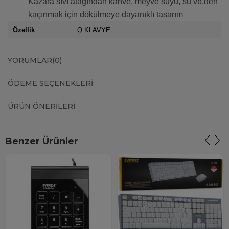
Kazara sıvı atağından kahve, meyve suyu, su vb.den
kaçınmak için dökülmeye dayanıklı tasarım
Özellik
Q KLAVYE
YORUMLAR
(0)
ÖDEME SEÇENEKLERI
ÜRÜN ÖNERILERI
Benzer Ürünler