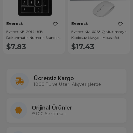
Everest
Everest
Everest KB-2014 USB
Everest KM-6063 Q Multimedya
Dokunmatik Numerik Standart
Kablosuz Klavye - Mouse Set
Klavye
$7.83
$17.43
Ücretsiz Kargo
1000 TL ve Üzeri Alışverişlerde
Orijinal Ürünler
%100 Sertifikalı