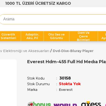
1000 TL ÜZERİ ÜCRETSİZ KARGO
Oem Ve
Güvenlik
Adaptör,
Oto Ses ve
Çevre
Sistemleri
Akü, Pil
Görüntü
Ay
Birimleri
v Elektroniği ve Aksesuarları
Dvd-Divx-Bluray Player
Everest Hdm-455 Full Hd Medıa Pla
Son 1 saatte
1
kişi satın aldı!
30158
Stok Kodu
Stokta Yok
Stok Durumu
:
Marka
:
Everest