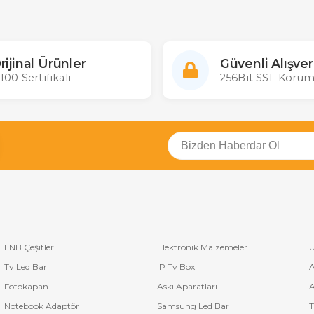
rijinal Ürünler
Güvenli Alışver
100 Sertifikalı
256Bit SSL Korum
LNB Çeşitleri
Elektronik Malzemeler
U
Tv Led Bar
IP Tv Box
A
Fotokapan
Askı Aparatları
A
Notebook Adaptör
Samsung Led Bar
T