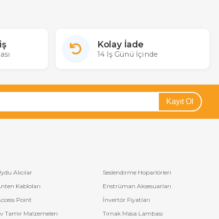
iş
Kolay İade
ası
14 İş Günü İçinde
Kayıt Ol
ydu Alıcılar
Seslendirme Hoparlörleri
nten Kabloları
Enstrüman Aksesuarları
ccess Point
İnvertör Fiyatları
v Tamir Malzemeleri
Tırnak Masa Lambası