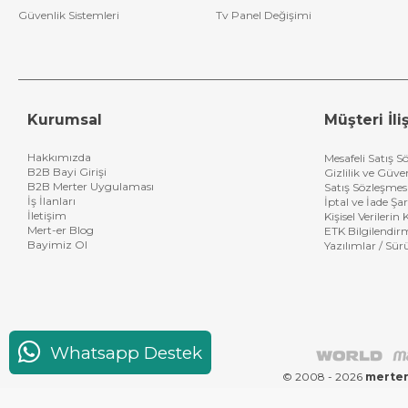
Güvenlik Sistemleri
Tv Panel Değişimi
Kurumsal
Müşteri İliş
Hakkımızda
Mesafeli Satış S
B2B Bayi Girişi
Gizlilik ve Güve
B2B Merter Uygulaması
Satış Sözleşmes
İş İlanları
İptal ve İade Şar
İletişim
Kişisel Verileri
Mert-er Blog
ETK Bilgilendir
Bayimiz Ol
Yazılımlar / Sür
Whatsapp Destek
© 2008 - 2026
merter