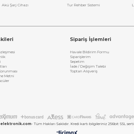
Akü Şarj Cihazı
Tur Rehber Sistemi
L
kileri
Sipariş İşlemleri
özleşmesi
Havale Bildirim Formu
nlik
Siparişlerim
i
Sepetim
tları
İade / Değişim Talebi
n Korunması
Toptan Alışveriş
me Metni
ücüler
elektronik.com
- Tüm Hakları Saklıdır. Kredi kartı bilgileriniz 256bit SSL sert