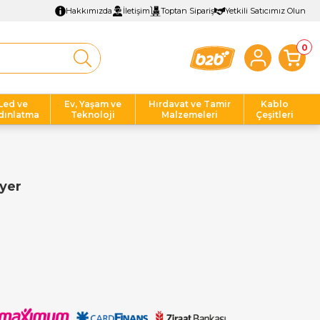
Hakkımızda
İletişim
Toptan Sipariş
Yetkili Satıcımız Olun
0
Led ve
Ev, Yaşam ve
Hırdavat ve Tamir
Kablo
dınlatma
Teknoloji
Malzemeleri
Çeşitleri
yer