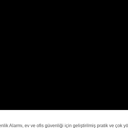
 Alarmı, ev ve ofis güvenliği için geliştirilmiş pratik ve çok yö