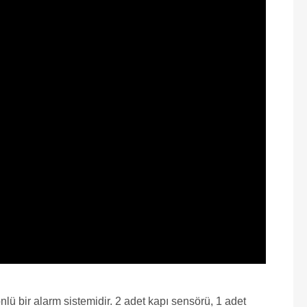
nlü bir alarm sistemidir. 2 adet kapı sensörü, 1 adet