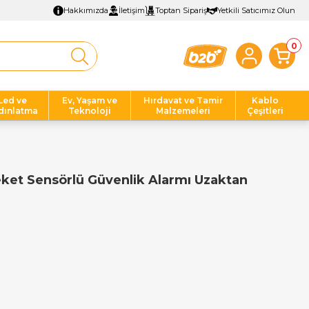
Hakkımızda
İletişim
Toptan Sipariş
Yetkili Satıcımız Olun
0
Led ve
Ev, Yaşam ve
Hırdavat ve Tamir
Kablo
dınlatma
Teknoloji
Malzemeleri
Çeşitleri
eket Sensörlü Güvenlik Alarmı Uzaktan