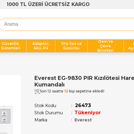
1000 TL ÜZERİ ÜCRETSİZ KARGO
Oem Ve
Güvenlik
Adaptör,
Oto Ses ve
Çevre
Sistemleri
Akü, Pil
Görüntü
Ay
Birimleri
Everest EG-9830 PIR Kızılötesi Har
Kumandalı
Son 12 saatte
12
kişi sepetine ekledi!
26473
Stok Kodu
Tükeniyor
Stok Durumu
:
Marka
:
Everest