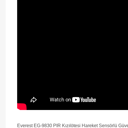
Everest EG-9830 PIR Kızılötesi Hareket Sensörlü Güvenlik