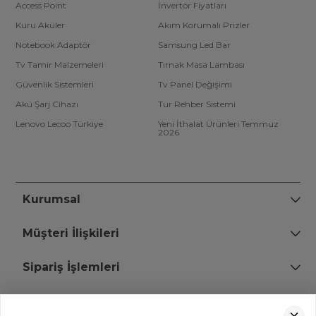
Access Point
İnvertör Fiyatları
Kuru Aküler
Akım Korumalı Prizler
Notebook Adaptör
Samsung Led Bar
Tv Tamir Malzemeleri
Tırnak Masa Lambası
Güvenlik Sistemleri
Tv Panel Değişimi
Akü Şarj Cihazı
Tur Rehber Sistemi
Lenovo Lecoo Türkiye
Yeni İthalat Ürünleri Temmuz
2026
Kurumsal
Müşteri İlişkileri
Sipariş İşlemleri
Bize Ulaşın