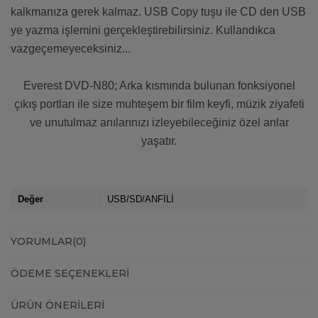
kalkmanıza gerek kalmaz. USB Copy tuşu ile CD den USB
ye yazma işlemini gerçekleştirebilirsiniz. Kullandıkca
vazgeçemeyeceksiniz...
Everest DVD-N80; Arka kısmında bulunan fonksiyonel
çıkış portları ile size muhteşem bir film keyfi, müzik ziyafeti
ve unutulmaz anılarınızı izleyebileceğiniz özel anlar
yaşatır.
Değer
USB/SD/ANFİLİ
YORUMLAR
(0)
ÖDEME SEÇENEKLERI
ÜRÜN ÖNERILERI