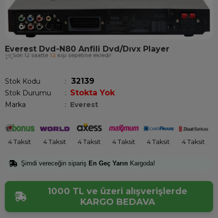
Everest Dvd-N80 Anfili Dvd/Dıvx Player
Son 12 saatte
12
kişi sepetine ekledi!
32139
Stok Kodu
Stokta Yok
Stok Durumu
:
Marka
:
Everest
4 Taksit
4 Taksit
4 Taksit
4 Taksit
4 Taksit
4 Taksit
Şimdi vereceğin sipariş
En Geç Yarın
Kargoda!
1000 TL ve üzeri alışverişlerde
KARGO BEDAVA