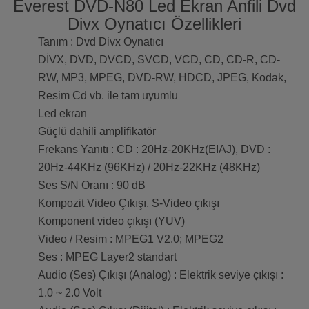
Everest DVD-N80 Led Ekran Anfili Dvd
Divx Oynatıcı Özellikleri
Tanım : Dvd Divx Oynatıcı
DİVX, DVD, DVCD, SVCD, VCD, CD, CD-R, CD-
RW, MP3, MPEG, DVD-RW, HDCD, JPEG, Kodak,
Resim Cd vb. ile tam uyumlu
Led ekran
Güçlü dahili amplifikatör
Frekans Yanıtı : CD : 20Hz-20KHz(EIAJ), DVD :
20Hz-44KHz (96KHz) / 20Hz-22KHz (48KHz)
Ses S/N Oranı : 90 dB
Kompozit Video Çıkışı, S-Video çıkışı
Komponent video çıkışı (YUV)
Video / Resim : MPEG1 V2.0; MPEG2
Ses : MPEG Layer2 standart
Audio (Ses) Çıkışı (Analog) : Elektrik seviye çıkışı :
1.0 ~ 2.0 Volt