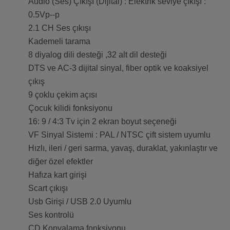
Audio (Ses) Çıkışı (Dijital) : Elektrik seviye çıkışı :
0.5Vp--p
2.1 CH Ses çıkışı
Kademeli tarama
8 diyalog dili desteği ,32 alt dil desteği
DTS ve AC-3 dijital sinyal, fiber optik ve koaksiyel
çıkış
9 çoklu çekim açısı
Çocuk kilidi fonksiyonu
16: 9 / 4:3 Tv için 2 ekran boyut seçeneği
VF Sinyal Sistemi : PAL / NTSC çift sistem uyumlu
Hızlı, ileri / geri sarma, yavaş, duraklat, yakınlaştır ve
diğer özel efektler
Hafıza kart girişi
Scart çıkışı
Usb Girişi / USB 2.0 Uyumlu
Ses kontrolü
CD Kopyalama fonksiyonu