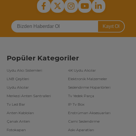
Kayıt Ol
Popüler Kategoriler
Uydu Alıcı Sistemleri
4K Uydu Alıcılar
LNB Çeşitleri
Elektronik Malzemeler
Uydu Alıcılar
Seslendirme Hoparlörleri
Merkezi Anten Santralleri
Tv Yedek Parça
Tv Led Bar
IP Tv Box
Anten Kabloları
Enstrüman Aksesuarları
Çanak Anten
Cami Seslendirme
Fotokapan
Askı Aparatları