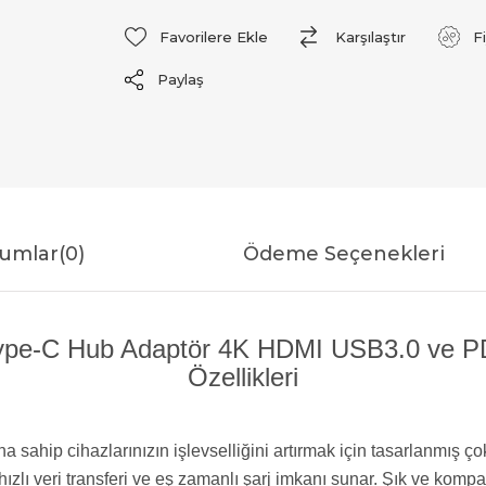
Favorilere Ekle
Karşılaştır
F
Paylaş
umlar
(0)
Ödeme Seçenekleri
pe-C Hub Adaptör 4K HDMI USB3.0 ve PD 
Özellikleri
ahip cihazlarınızın işlevselliğini artırmak için tasarlanmış çok
hızlı veri transferi ve eş zamanlı şarj imkanı sunar. Şık ve kom