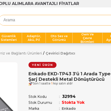
1000 TL ÜZERİ ÜCRETSİZ KARGO
Oem Ve
Güvenlik
Adaptör,
Oto Ses ve
Çevre
Sistemleri
Akü, Pil
Görüntü
Ay
Birimleri
riz ve Bağlantı Ürünleri
Çevirici Dağıtıcı
YENI ÜRÜN
Enkado EKD-TP43 3'ü 1 Arada Typ
Şarj Destekli Metal Dönüştürücü
Son 1 saatte
1
kişi satın aldı!
32994
Stok Kodu
Stokta Yok
Stok Durumu
:
Marka
:
Enkado