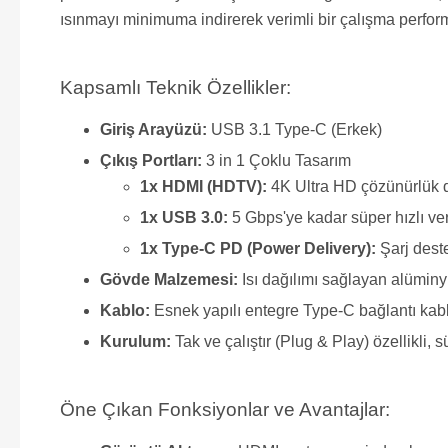
ısınmayı minimuma indirerek verimli bir çalışma perform
Kapsamlı Teknik Özellikler:
Giriş Arayüzü:
USB 3.1 Type-C (Erkek)
Çıkış Portları:
3 in 1 Çoklu Tasarım
1x HDMI (HDTV):
4K Ultra HD çözünürlük 
1x USB 3.0:
5 Gbps'ye kadar süper hızlı veri
1x Type-C PD (Power Delivery):
Şarj deste
Gövde Malzemesi:
Isı dağılımı sağlayan alümin
Kablo:
Esnek yapılı entegre Type-C bağlantı kab
Kurulum:
Tak ve çalıştır (Plug & Play) özellikli,
Öne Çıkan Fonksiyonlar ve Avantajlar: