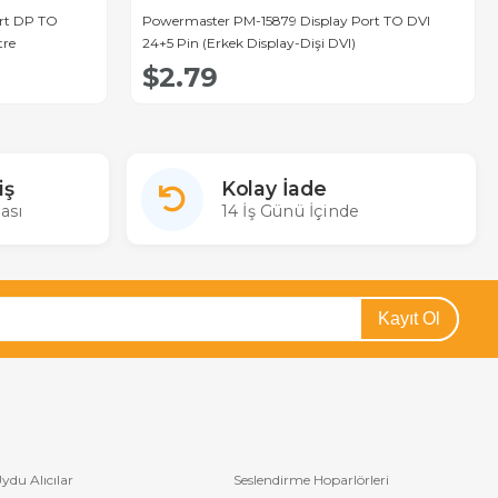
rt DP TO
Powermaster PM-15879 Display Port TO DVI
tre
24+5 Pin (Erkek Display-Dişi DVI)
$2.79
iş
Kolay İade
ası
14 İş Günü İçinde
Kayıt Ol
ydu Alıcılar
Seslendirme Hoparlörleri