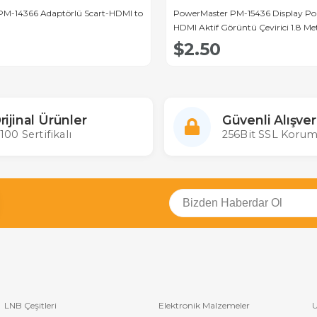
M-14366 Adaptörlü Scart-HDMI to
PowerMaster PM-15436 Display Po
HDMI Aktif Görüntü Çevirici 1.8 Me
$2.50
rijinal Ürünler
Güvenli Alışver
100 Sertifikalı
256Bit SSL Korum
LNB Çeşitleri
Elektronik Malzemeler
U