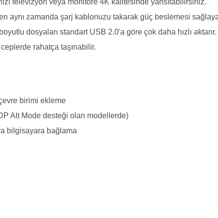
ı televizyon veya monitöre 4K kalitesinde yansıtabilirsiniz.
rken aynı zamanda şarj kablonuzu takarak güç beslemesi sağlayab
oyutlu dosyaları standart USB 2.0'a göre çok daha hızlı aktarır.
 ceplerde rahatça taşınabilir.
 çevre birimi ekleme
/DP Alt Mode desteği olan modellerde)
eya bilgisayara bağlama