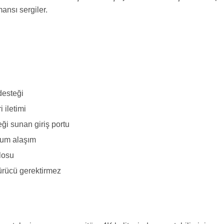
ansı sergiler.
desteği
 iletimi
ği sunan giriş portu
yum alaşım
losu
 sürücü gerektirmez