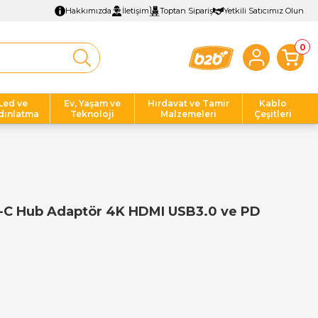
Hakkımızda
İletişim
Toptan Sipariş
Yetkili Satıcımız Olun
0
Led ve
Ev, Yaşam ve
Hırdavat ve Tamir
Kablo
dınlatma
Teknoloji
Malzemeleri
Çeşitleri
e-C Hub Adaptör 4K HDMI USB3.0 ve PD