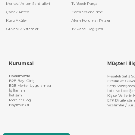
Merkezi Anten Santralleri
Tv Yedek Parça
Çanak Anten
Cami Seslendirme
Kuru Aküler
Akım Korumalı Prizler
Güvenlik Sistemleri
Tv Panel Değişimi
Kurumsal
Müşteri İliş
Hakkımızda
Mesafeli Satış S
B2B Bayi Girişi
Gizlilik ve Güve
B2B Merter Uygulaması
Satış Sözleşmes
İş İlanları
İptal ve İade Şar
İletişim
Kişisel Verileri
Mert-er Blog
ETK Bilgilendir
Bayimiz Ol
Yazılımlar / Sür