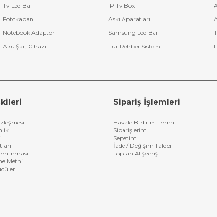
Tv Led Bar
IP Tv Box
A
Fotokapan
Askı Aparatları
A
Notebook Adaptör
Samsung Led Bar
T
Akü Şarj Cihazı
Tur Rehber Sistemi
L
kileri
Sipariş İşlemleri
özleşmesi
Havale Bildirim Formu
nlik
Siparişlerim
i
Sepetim
tları
İade / Değişim Talebi
n Korunması
Toptan Alışveriş
me Metni
ücüler