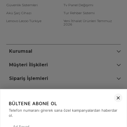
Güvenlik Sistemleri
Tv Panel Değişimi
Akü Şarj Cihazı
Tur Rehber Sistemi
Lenovo Lecoo Türkiye
Yeni İthalat Ürünleri Temmuz
2026
Kurumsal
Müşteri İlişkileri
Sipariş İşlemleri
Bize Ulaşın
BÜLTENE ABONE OL
+90 (850) 473 08 08
Telefon numaranı girerek sana özel kampanyalardan haberdar
ol.
Tevfik Bey Mah. Dr. Ali Demir Cd. No:51 Kat:2 Kobi İş Merkezi
Küçükçekmece / İstanbul