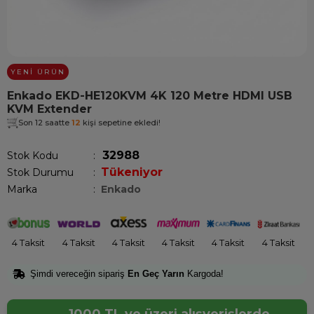
YENI ÜRÜN
Enkado EKD-HE120KVM 4K 120 Metre HDMI USB
KVM Extender
Son 12 saatte
12
kişi sepetine ekledi!
32988
Stok Kodu
Tükeniyor
Stok Durumu
:
Marka
:
Enkado
4 Taksit
4 Taksit
4 Taksit
4 Taksit
4 Taksit
4 Taksit
Şimdi vereceğin sipariş
En Geç Yarın
Kargoda!