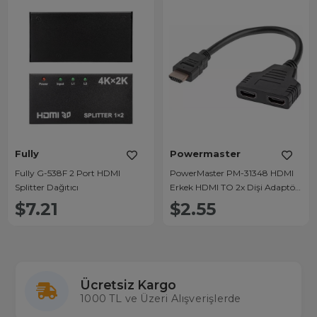
Fully
Powermaster
Fully G-538F 2 Port HDMI
PowerMaster PM-31348 HDMI
Splitter Dağıtıcı
Erkek HDMI TO 2x Dişi Adaptör
30Cm Kablo Çoklayıcı Splitter
$7.21
$2.55
Ücretsiz Kargo
1000 TL ve Üzeri Alışverişlerde