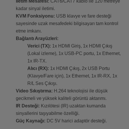
İletim Mesafesi:
CAT6/CAT7 kablo ile 120 metreye
kadar sinyal iletimi.
KVM Fonksiyonu:
USB klavye ve fare desteği
sayesinde uzak mesafedeki bilgisayarı tam kontrol
etme imkanı.
Bağlantı Arayüzleri:
Verici (TX):
1x HDMI Giriş, 1x HDMI Çıkış
(Lokal izleme), 1x USB-PC portu, 1x Ethernet,
1x IR-TX.
Alıcı (RX):
1x HDMI Çıkış, 2x USB Portu
(Klavye/Fare için), 1x Ethernet, 1x IR-RX, 1x
R/L Ses Çıkışı.
Video Sıkıştırma:
H.264 teknolojisi ile düşük
gecikmeli ve yüksek kaliteli görüntü aktarımı.
IR Desteği:
Kızılötesi (IR) uzaktan kumanda
sinyallerini taşıyabilme özelliği.
Güç Kaynağı:
DC 5V harici adaptör desteği.