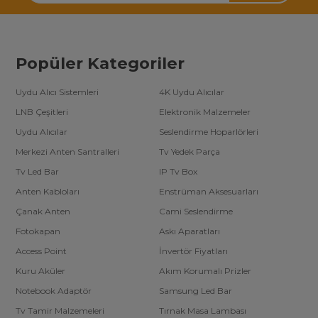
Popüler Kategoriler
Uydu Alıcı Sistemleri
4K Uydu Alıcılar
LNB Çeşitleri
Elektronik Malzemeler
Uydu Alıcılar
Seslendirme Hoparlörleri
Merkezi Anten Santralleri
Tv Yedek Parça
Tv Led Bar
IP Tv Box
Anten Kabloları
Enstrüman Aksesuarları
Çanak Anten
Cami Seslendirme
Fotokapan
Askı Aparatları
Access Point
İnvertör Fiyatları
Kuru Aküler
Akım Korumalı Prizler
Notebook Adaptör
Samsung Led Bar
Tv Tamir Malzemeleri
Tırnak Masa Lambası